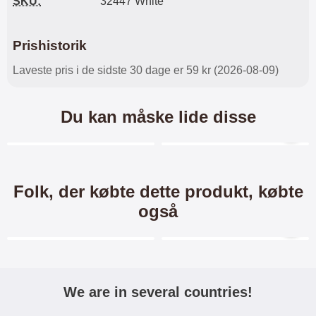
SKU:
32447 White
Prishistorik
Laveste pris i de sidste 30 dage er 59 kr (2026-08-09)
Du kan måske lide disse
Merkitse blow productListContainer
Merkitse blow productL
3 varianter
-28%
-13%
Folk, der købte dette produkt, købte
også
Merkitse blow productListContainer
Merkitse blow productL
-34%
We are in several countries!