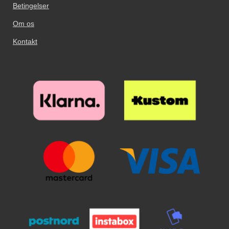
ordentlig rengjort (pudseklud
Betingelser
medfølger). Husk at bruge
Om os
klisterpapiret til at tage de sidste
støvkorn væk. Selv et lille
Kontakt
støvkorn ses under glasset, så det
kan godt betale sig at bruge lidt
ekstra tid på dette! Tag nu
glassets beskyttelsesfilm væk, og
hold glasset over skærmen. Når
glasset er på rette sted over
skærmen slipper du glasset. Se
nu hvordan glasset næsten ”flyder
ud” på skærmen. Glat eventuelle
luftbobler ud mod kanten og væk
med en flad genstand, eventuelt
et kreditkort. Nu har din skærm
den bedste skærmbeskyttelse du
kan tænke dig!