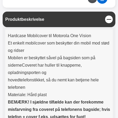
Lyttetid: cirka 4 timer
kontakt. USB Type-C til Lightning
kabel medfølger. Produktet er CE
mærket Input: AC100-240V
50/60Hz 0.8A Max Output: USB:
L
Produktbeskrivelse
DC5V/3.0A (15W) 9V/2.0A (18W)
u
12V/1.5 (18W) Type-C: 5V/3A
k
Produktbeskrivelse
(PD15W) 9V/2.22A (PD20W)
Hardcase Mobilcover til Motorola One Vision
12V/1.67A(PD20W) Total Effekt:
5V/3A Max Maximum output:
Et enkelt mobilcover som beskytter din mobil mod stød
20.W Max Længde på ledning: 1
og ridser
meter Farve: Hvid
Mobilen er beskyttet såvel på bagsiden som på
siderneCoveret har huller til knapperne,
opladningsporten og
hovedtelefonstikket, så du nemt kan betjene hele
telefonen
Materiale: Hård plast
BEMÆRK! I sjældne tilfælde kan der forekomme
misfarvning fra coveret på telefonens bagside; hvis
telefon + cover f.eks. udsættes for fugt!