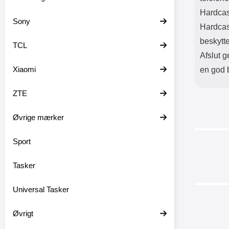
Hardcase
Sony
Hardcase
beskytte
TCL
Afslut 
Xiaomi
en god b
ZTE
Øvrige mærker
Sport
-25%
Tasker
Universal Tasker
-40%
Øvrigt