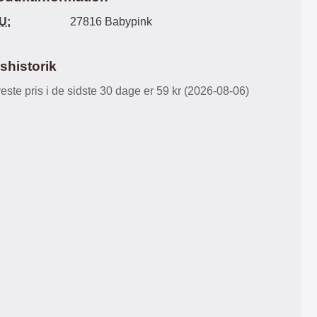
ikbælte holder coveret lukket når
inderskal Standfunktion – fold
U:
27816 Babypink
 ikke er i brug Materiale : PU
coveret og stil mobilen op til film eller
læder & hård plast
videoopkald Blødt PU-læder med
glat og luksuriøs overflade
Dekorative linjer på ydersiden –
ishistorik
ensfarvet indvendigt Magnetisk
este pris i de sidste 30 dage er 59 kr (2026-08-06)
lukning og udskæring til kamera på
bagsiden Trykknap til at fastgøre
indvendig flap Lynlås i guldfarve for
et eksklusivt look Materialer: PU-
læder og TPU Smart opbevaring og
funktionalitet: Coveret har plads til
det hele – din mobil, dine kort, sedler
og småting. Den integrerede
standfunktion gør det nemt at se film
eller føre videoopkald håndfrit.
Bemærk: Lynlåslommen er lille og
egner sig til mønter eller kvitteringer
– ikke til større genstande. Jo mere
du fylder i coveret, desto tykkere
bliver det.