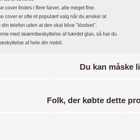
 cover findes i flere farver, alle meget fine.
 cover er ofte et populært valg når du ønsker at
 din telefon uden at den skal blive "klodset".
gerne med skærmbeskyttelse af hærdet glas, så har du
eskyttelse af hele din mobil.
Du kan måske li
Merkitse blow productListContainer
Merkitse blow productListCo
-40%
-4
Folk, der købte dette pr
Merkitse blow productListContainer
Merkitse blow productListCo