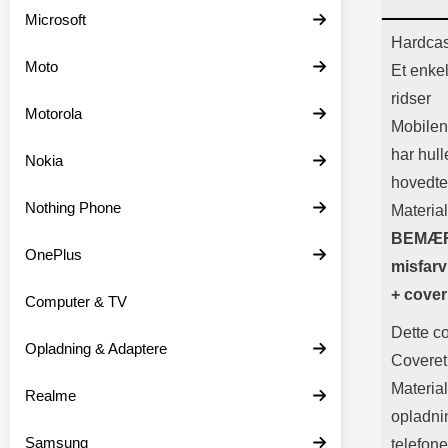
Batter
Microsoft
L
Prod
Hardcas
Moto
Et enke
ridser
Motorola
Mobilen
har hull
Nokia
hovedte
Nothing Phone
Material
BEMÆRK
OnePlus
misfarv
+ cover
Computer & TV
Dette co
Opladning & Adaptere
Coveret 
Material
Realme
opladni
Samsung
telefone