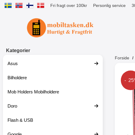
Fri fragt over 100kr
Personlig service
3
Startside for Tibro Billiga Mobilsk
Kategorier
Forside
Asus
Andr
Bilholdere
Prise
- 2
Mob Holders Mobilholdere
-52%
Doro
Flash & USB
Google