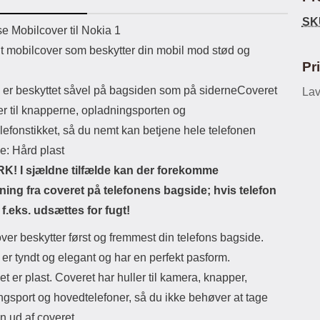
ikassekapacitet: 200 mha
eller USB Type-C kontakt. USB Type-
elast
SK
yttetid: cirka 4 timer
C til Lightning kabel medfølger.
det
uktbeskrivelse
e Mobilcover til Nokia 1
Produktet er CE mærket Input:
lt mobilcover som beskytter din mobil mod stød og
AC100-240V 50/60Hz 0.8A Max
Output: USB: DC5V/3.0A (15W)
Pr
9V/2.0A (18W) 12V/1.5 (18W) Type-
 er beskyttet såvel på bagsiden som på siderneCoveret
C: 5V/3A (PD15W) 9V/2.22A
Lav
(PD20W) 12V/1.67A(PD20W) Total
er til knapperne, opladningsporten og
Effekt: 5V/3A Max Maximum output:
lefonstikket, så du nemt kan betjene hele telefonen
20.W Max Længde på ledning: 1
meter Farve: Hvid
e: Hård plast
! I sjældne tilfælde kan der forekomme
ning fra coveret på telefonens bagside; hvis telefon
 f.eks. udsættes for fugt!
ver beskytter først og fremmest din telefons bagside.
er tyndt og elegant og har en perfekt pasform.
et er plast. Coveret har huller til kamera, knapper,
ngsport og hovedtelefoner, så du ikke behøver at tage
n ud af coveret.