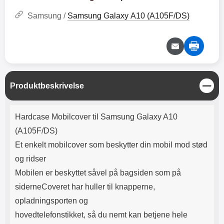
Lyttetid: cirka 4 timer
kontakt. USB Type-C til Lightning
kabel medfølger. Produktet er CE
Samsung /
Samsung Galaxy A10 (A105F/DS)
mærket Input: AC100-240V
50/60Hz 0.8A Max Output: USB:
DC5V/3.0A (15W) 9V/2.0A (18W)
12V/1.5 (18W) Type-C: 5V/3A
(PD15W) 9V/2.22A (PD20W)
12V/1.67A(PD20W) Total Effekt:
5V/3A Max Maximum output:
L
Produktbeskrivelse
20.W Max Længde på ledning: 1
u
meter Farve: Hvid
k
Produktbeskrivelse
Hardcase Mobilcover til Samsung Galaxy A10
(A105F/DS)
Et enkelt mobilcover som beskytter din mobil mod stød
og ridser
Mobilen er beskyttet såvel på bagsiden som på
siderneCoveret har huller til knapperne,
opladningsporten og
hovedtelefonstikket, så du nemt kan betjene hele