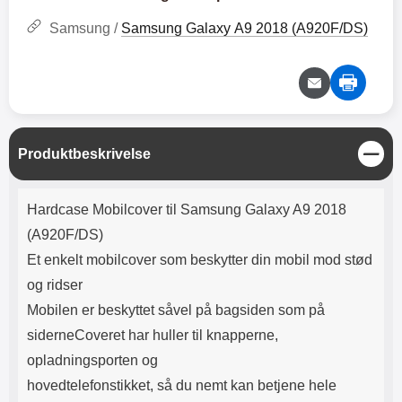
Lyttetid: cirka 4 timer
kontakt. USB Type-C til Lightning
kabel medfølger. Produktet er CE
Samsung /
Samsung Galaxy A9 2018 (A920F/DS)
mærket Input: AC100-240V
50/60Hz 0.8A Max Output: USB:
DC5V/3.0A (15W) 9V/2.0A (18W)
12V/1.5 (18W) Type-C: 5V/3A
(PD15W) 9V/2.22A (PD20W)
12V/1.67A(PD20W) Total Effekt:
5V/3A Max Maximum output:
L
Produktbeskrivelse
20.W Max Længde på ledning: 1
u
meter Farve: Hvid
k
Produktbeskrivelse
Hardcase Mobilcover til Samsung Galaxy A9 2018
(A920F/DS)
Et enkelt mobilcover som beskytter din mobil mod stød
og ridser
Mobilen er beskyttet såvel på bagsiden som på
siderneCoveret har huller til knapperne,
opladningsporten og
hovedtelefonstikket, så du nemt kan betjene hele