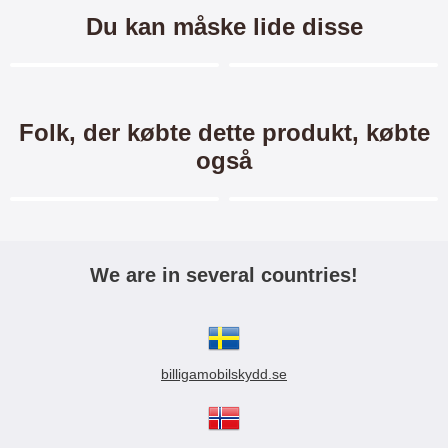
Du kan måske lide disse
Merkitse blow productListContainer
Merkitse blow productL
-40%
-40%
Folk, der købte dette produkt, købte
også
Merkitse blow productListContainer
Merkitse blow productL
-22%
-60%
We are in several countries!
Ultra Thin TPU Cover Xiaomi
TPU Designcover Xiaomi Mi
Mi 9 SE
9 SE
Ultra tyndt og gennemsigtigt TPU
TPU designcover til Xiaomi Mi 9
billigamobilskydd.se
mobilcover til Xiaomi Mi 9 SE Et
SE Et enkelt men slidstærkt
enkelt men slidstærkt mobilcover
mobilcover som beskytter din
59 kr.
59 kr.
99 kr.
99 kr.
som beskytter din mobil mod stød
mobil mod stød og ridser Mobilen
og ridser Mobilen er beskyttet
er beskyttet såvel på bagsiden
6-Pack Skærmbeskyttelse
6-Pack Skærmbeskyttelse