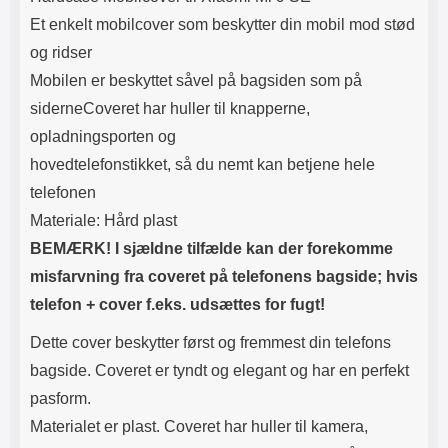
Lyttetid: cirka 4 timer
kontakt. USB Type-C til Lightning
Et enkelt mobilcover som beskytter din mobil mod stød
kabel medfølger. Produktet er CE
mærket Input: AC100-240V
og ridser
50/60Hz 0.8A Max Output: USB:
Mobilen er beskyttet såvel på bagsiden som på
DC5V/3.0A (15W) 9V/2.0A (18W)
12V/1.5 (18W) Type-C: 5V/3A
siderneCoveret har huller til knapperne,
(PD15W) 9V/2.22A (PD20W)
opladningsporten og
12V/1.67A(PD20W) Total Effekt:
5V/3A Max Maximum output:
hovedtelefonstikket, så du nemt kan betjene hele
20.W Max Længde på ledning: 1
telefonen
meter Farve: Hvid
Materiale: Hård plast
BEMÆRK! I sjældne tilfælde kan der forekomme
misfarvning fra coveret på telefonens bagside; hvis
telefon + cover f.eks. udsættes for fugt!
Dette cover beskytter først og fremmest din telefons
bagside. Coveret er tyndt og elegant og har en perfekt
pasform.
Materialet er plast. Coveret har huller til kamera,