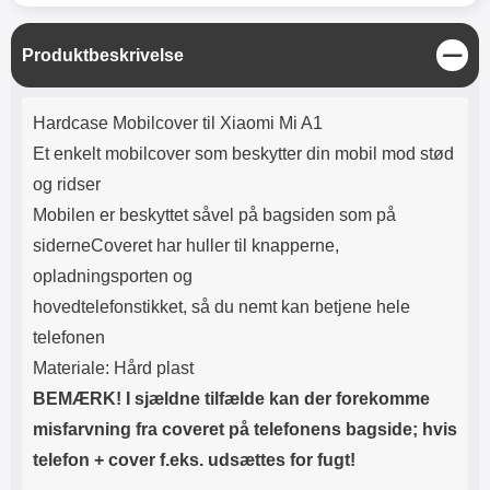
Lyttetid: cirka 4 timer
kontakt. USB Type-C til Lightning
kabel medfølger. Produktet er CE
mærket Input: AC100-240V
L
Produktbeskrivelse
50/60Hz 0.8A Max Output: USB:
u
DC5V/3.0A (15W) 9V/2.0A (18W)
k
Produktbeskrivelse
12V/1.5 (18W) Type-C: 5V/3A
Hardcase Mobilcover til Xiaomi Mi A1
(PD15W) 9V/2.22A (PD20W)
Et enkelt mobilcover som beskytter din mobil mod stød
12V/1.67A(PD20W) Total Effekt:
5V/3A Max Maximum output:
og ridser
20.W Max Længde på ledning: 1
Mobilen er beskyttet såvel på bagsiden som på
meter Farve: Hvid
siderneCoveret har huller til knapperne,
opladningsporten og
hovedtelefonstikket, så du nemt kan betjene hele
telefonen
Materiale: Hård plast
BEMÆRK! I sjældne tilfælde kan der forekomme
misfarvning fra coveret på telefonens bagside; hvis
telefon + cover f.eks. udsættes for fugt!