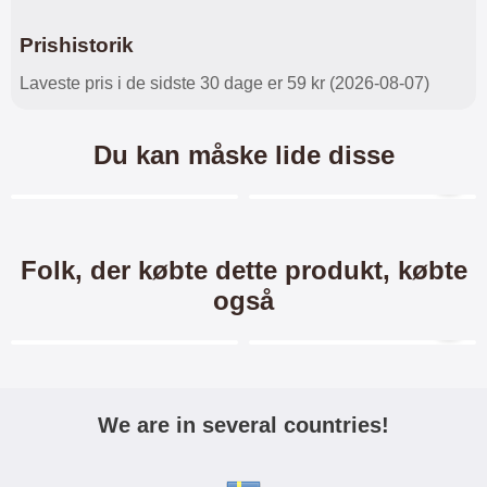
Prishistorik
Laveste pris i de sidste 30 dage er 59 kr (2026-08-07)
Du kan måske lide disse
Merkitse blow productListContainer
Merkitse blow productL
-40%
-34%
Folk, der købte dette produkt, købte
også
Merkitse blow productListContainer
Merkitse blow productL
We are in several countries!
TPU Designcover Xiaomi Mi
Standcase Wallet Xiaomi Mi
A1
A1