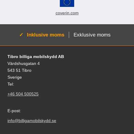
coverin.com
Aktiv:
Inklusive moms
Exklusive moms
Fodnoter Blandede oplysninger og links
Tibro billiga mobilskydd AB
Värdshusgatan 4
543 51 Tibro
Sverige
Tel:
+46 504 500525
E-post:
info@billigamobilskydd.se