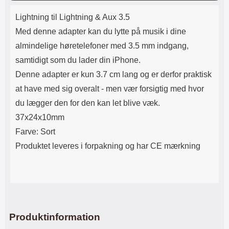
k
er i brug Materiale : PU læder &
coveret og stil mobilen op til film
Produktbeskrivelse
hård plast
eller videoopkald Blødt PU-læder
Lightning til Lightning & Aux 3.5
med glat og luksuriøs overflade
Med denne adapter kan du lytte på musik i dine
Dekorative linjer på ydersiden –
ensfarvet indvendigt Magnetisk
almindelige høretelefoner med 3.5 mm indgang,
lukning og udskæring til kamera
samtidigt som du lader din iPhone.
på bagsiden Trykknap til at
fastgøre indvendig flap Lynlås i
Denne adapter er kun 3.7 cm lang og er derfor praktisk
guldfarve for et eksklusivt look
at have med sig overalt - men vær forsigtig med hvor
Materialer: PU-læder og TPU
Smart opbevaring og
du lægger den for den kan let blive væk.
funktionalitet: Coveret har plads til
37x24x10mm
det hele – din mobil, dine kort,
sedler og småting. Den
Farve: Sort
integrerede standfunktion gør det
Produktet leveres i forpakning og har CE mærkning
nemt at se film eller føre
videoopkald håndfrit. Bemærk:
Lynlåslommen er lille og egner
sig til mønter eller kvitteringer –
ikke til større genstande. Jo mere
du fylder i coveret, desto tykkere
bliver det.
Produktinformation