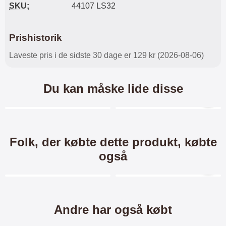
SKU:
44107 LS32
Prishistorik
Laveste pris i de sidste 30 dage er 129 kr (2026-08-06)
Du kan måske lide disse
Merkitse blow productListContainer
Merkitse blow productL
9 varianter
-30%
Folk, der købte dette produkt, købte
også
Merkitse blow productListContainer
Merkitse blow productL
5 varianter
5 varianter
Andre har også købt