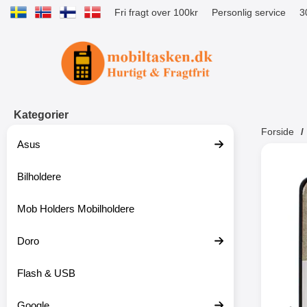
Fri fragt over 100kr
Personlig service
3
Startside for Tibro Billiga Mobilsk
Kategorier
Forside
Asus
Andr
Bilholdere
Mob Holders Mobilholdere
-52%
Doro
Flash & USB
Google