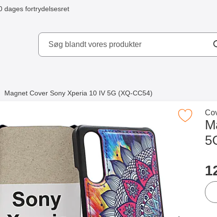
0 dages fortrydelsesret
ydd AB
Magnet Cover Sony Xperia 10 IV 5G (XQ-CC54)
e købte også
Gå 
Cov
Marker magnet Cover Sony Xperia 10 IV 5G
M
5
Merkitse blow productListContainer
Merkitse blow productListCo
2 varianter
Køb
p
1
ant