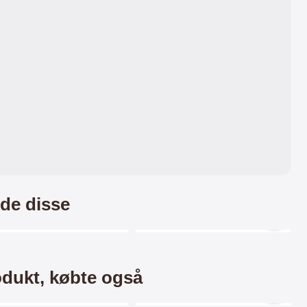
de disse
ntainer
Merkitse blow productListContainer
Merkitse blow productLi
-17%
odukt, købte også