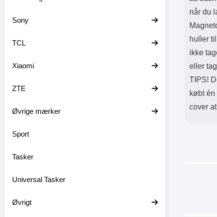
når du 
Sony
Magnetco
huller t
TCL
ikke tag
Xiaomi
eller tag
TIPS! De
ZTE
købt én
cover at
Øvrige mærker
Sport
Tasker
Universal Tasker
Øvrigt