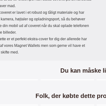
laver mad.
veret er lavet i et robust og tåligt materiale og har
il kamera, højtaler og opladningsport, så du behøver
e din mobil ud af coveret når du skal oplade telefonen
e billeder.
tte er et perfekt ekstra-cover for dig der allerede har
 af vores Magnet Wallets men som gerne vil have et
 skifte med.
Du kan måske li
Merkitse blow productListContainer
Merkitse blow productListCo
6 varianter
Folk, der købte dette pr