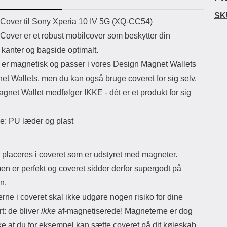
ikassekapacitet: 200 mha
eller USB Type-C kontakt. USB Type-
elast
SK
yttetid: cirka 4 timer
C til Lightning kabel medfølger.
det
uktbeskrivelse
Cover til Sony Xperia 10 IV 5G (XQ-CC54)
Produktet er CE mærket Input:
Cover er et robust mobilcover som beskytter din
AC100-240V 50/60Hz 0.8A Max
Output: USB: DC5V/3.0A (15W)
 kanter og bagside optimalt.
9V/2.0A (18W) 12V/1.5 (18W) Type-
 er magnetisk og passer i vores Design Magnet Wallets
C: 5V/3A (PD15W) 9V/2.22A
(PD20W) 12V/1.67A(PD20W) Total
et Wallets, men du kan også bruge coveret for sig selv.
Effekt: 5V/3A Max Maximum output:
net Wallet medfølger IKKE - dét er et produkt for sig
20.W Max Længde på ledning: 1
meter Farve: Hvid
le: PU læder og plast
 placeres i coveret som er udstyret med magneter.
en er perfekt og coveret sidder derfor supergodt på
en.
ne i coveret skal ikke udgøre nogen risiko for dine
rt: de bliver
ikke
af-magnetiserede! Magneterne er dog
ke at du for eksempel kan sætte coveret på dit køleskab