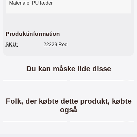
Materiale: PU læder
Produktinformation
SKU:
22229 Red
Du kan måske lide disse
Merkitse blow productListContainer
Merkitse blow productL
-40%
-40%
Folk, der købte dette produkt, købte
også
Merkitse blow productListContainer
Merkitse blow productL
-24%
-34%