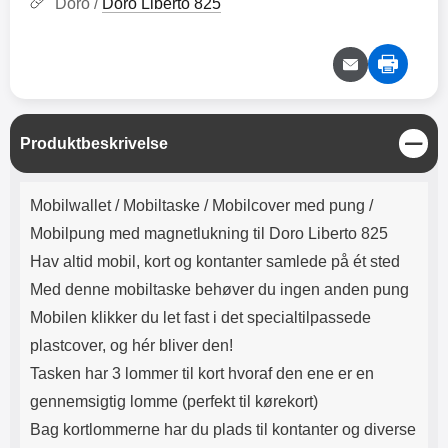
Doro /
Doro Liberto 825
Lyttetid: cirka 4 timer
kontakt. USB Type-C til Lightning
kabel medfølger. Produktet er CE
mærket Input: AC100-240V
50/60Hz 0.8A Max Output: USB:
DC5V/3.0A (15W) 9V/2.0A (18W)
12V/1.5 (18W) Type-C: 5V/3A
(PD15W) 9V/2.22A (PD20W)
12V/1.67A(PD20W) Total Effekt:
L
Produktbeskrivelse
u
5V/3A Max Maximum output:
k
20.W Max Længde på ledning: 1
Produktbeskrivelse
meter Farve: Hvid
Mobilwallet / Mobiltaske / Mobilcover med pung /
Mobilpung med magnetlukning til Doro Liberto 825
Hav altid mobil, kort og kontanter samlede på ét sted
Med denne mobiltaske behøver du ingen anden pung
Mobilen klikker du let fast i det specialtilpassede
plastcover, og hér bliver den!
Tasken har 3 lommer til kort hvoraf den ene er en
gennemsigtig lomme (perfekt til kørekort)
Bag kortlommerne har du plads til kontanter og diverse