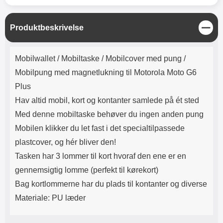
Lyttetid: cirka 4 timer
kontakt. USB Type-C til Lightning
kabel medfølger. Produktet er CE
mærket Input: AC100-240V
L
Produktbeskrivelse
50/60Hz 0.8A Max Output: USB:
u
DC5V/3.0A (15W) 9V/2.0A (18W)
k
Produktbeskrivelse
12V/1.5 (18W) Type-C: 5V/3A
Mobilwallet / Mobiltaske / Mobilcover med pung /
(PD15W) 9V/2.22A (PD20W)
12V/1.67A(PD20W) Total Effekt:
Mobilpung med magnetlukning til Motorola Moto G6
5V/3A Max Maximum output:
Plus
20.W Max Længde på ledning: 1
meter Farve: Hvid
Hav altid mobil, kort og kontanter samlede på ét sted
Med denne mobiltaske behøver du ingen anden pung
Mobilen klikker du let fast i det specialtilpassede
plastcover, og hér bliver den!
Tasken har 3 lommer til kort hvoraf den ene er en
gennemsigtig lomme (perfekt til kørekort)
Bag kortlommerne har du plads til kontanter og diverse
Materiale: PU læder