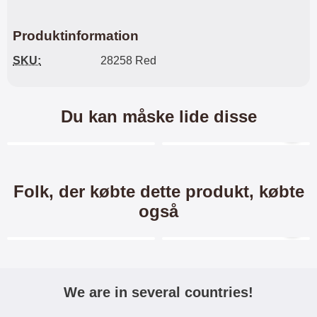
Produktinformation
SKU:
28258 Red
Du kan måske lide disse
Merkitse blow productListContainer
Merkitse blow productL
4 varianter
2 varianter
-24%
-34%
Folk, der købte dette produkt, købte
også
Merkitse blow productListContainer
Merkitse blow productL
5 varianter
-24%
We are in several countries!