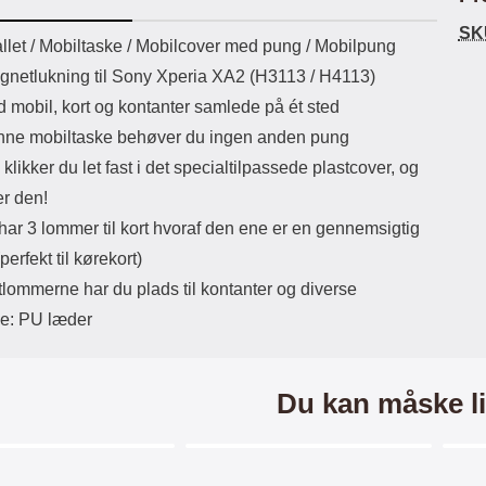
ikassekapacitet: 200 mha
eller USB Type-C kontakt. USB Type-
elast
SK
yttetid: cirka 4 timer
C til Lightning kabel medfølger.
det
uktbeskrivelse
llet / Mobiltaske / Mobilcover med pung / Mobilpung
Produktet er CE mærket Input:
netlukning til Sony Xperia XA2 (H3113 / H4113)
AC100-240V 50/60Hz 0.8A Max
Output: USB: DC5V/3.0A (15W)
d mobil, kort og kontanter samlede på ét sted
9V/2.0A (18W) 12V/1.5 (18W) Type-
ne mobiltaske behøver du ingen anden pung
C: 5V/3A (PD15W) 9V/2.22A
(PD20W) 12V/1.67A(PD20W) Total
klikker du let fast i det specialtilpassede plastcover, og
Effekt: 5V/3A Max Maximum output:
er den!
20.W Max Længde på ledning: 1
meter Farve: Hvid
har 3 lommer til kort hvoraf den ene er en gennemsigtig
erfekt til kørekort)
tlommerne har du plads til kontanter og diverse
le: PU læder
Du kan måske li
Merkitse blow productListContainer
Merkitse blow productListCo
-4