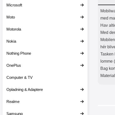
Batter
Microsoft
L
Prod
Mobilwa
Moto
med mag
Hav alti
Motorola
Med den
Mobilen 
Nokia
hér bliv
Nothing Phone
Tasken 
lomme (p
OnePlus
Bag kor
Materia
Computer & TV
Opladning & Adaptere
Realme
Samsung