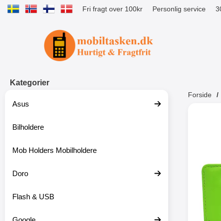
Fri fragt over 100kr
Personlig service
3
Startside for Tibro Billiga Mobilsk
Kategorier
Forside
Asus
Andr
Bilholdere
Mob Holders Mobilholdere
-52%
Doro
Flash & USB
Google