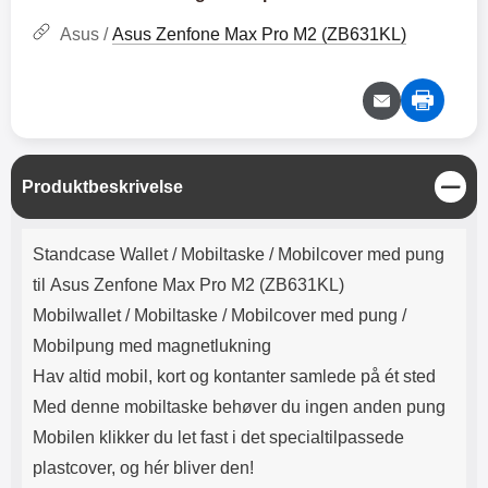
Lyttetid: cirka 4 timer
kontakt. USB Type-C til Lightning
kabel medfølger. Produktet er CE
Asus /
Asus Zenfone Max Pro M2 (ZB631KL)
mærket Input: AC100-240V
50/60Hz 0.8A Max Output: USB:
DC5V/3.0A (15W) 9V/2.0A (18W)
12V/1.5 (18W) Type-C: 5V/3A
(PD15W) 9V/2.22A (PD20W)
12V/1.67A(PD20W) Total Effekt:
5V/3A Max Maximum output:
L
Produktbeskrivelse
20.W Max Længde på ledning: 1
u
meter Farve: Hvid
k
Produktbeskrivelse
Standcase Wallet /
Mobiltaske / Mobilcover med pung
til Asus Zenfone Max Pro M2 (ZB631KL)
Mobilwallet / Mobiltaske / Mobilcover med pung /
Mobilpung med magnetlukning
Hav altid mobil, kort og kontanter samlede på ét sted
Med denne mobiltaske behøver du ingen anden pung
Mobilen klikker du let fast i det specialtilpassede
plastcover, og hér bliver den!