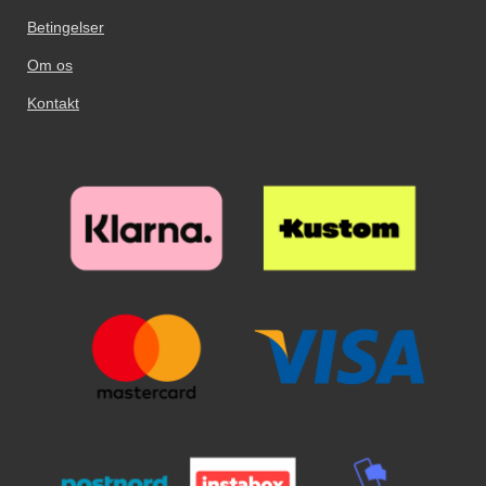
kan godt betale sig at bruge lidt
ekstra tid på dette! Tag nu
Betingelser
glassets beskyttelsesfilm væk, og
Om os
hold glasset over skærmen. Når
glasset er på rette sted over
Kontakt
skærmen slipper du glasset. Se
nu hvordan glasset næsten ”flyder
ud” på skærmen. Glat eventuelle
luftbobler ud mod kanten og væk
med en flad genstand, eventuelt
et kreditkort. Nu har din skærm
den bedste skærmbeskyttelse du
kan tænke dig!