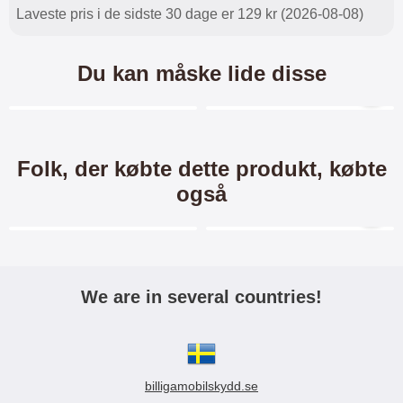
Laveste pris i de sidste 30 dage er 129 kr (2026-08-08)
Du kan måske lide disse
Merkitse blow productListContainer
Merkitse blow productL
-40%
-41%
Folk, der købte dette produkt, købte
også
Merkitse blow productListContainer
Merkitse blow productL
3 varianter
We are in several countries!
Ultra Thin TPU Cover
Designwallet Huawei Honor
Huawei Honor 5X
5X
Ultra tyndt og gennemsigtigt TPU
Standcase Designwallet /
billigamobilskydd.se
mobilcover til Huawei Honor 5X
Mobiltaske / Mobilcover med