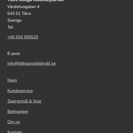
Materiale: PU læder
Materiale: PU læder
Värdshusgatan 4
543 51 Tibro
Sverige
Tel:
+46 504 500525
E-post:
info@billigamobilskydd.se
Hjem
Kundeservice
Spørgsmål & Svar
Betingelser
Om os
Kontakt