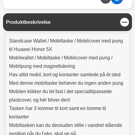
Lyttetid: cirka 4 timer
kontakt. USB Type-C til Lightning
kabel medfølger. Produktet er CE
mærket Input: AC100-240V
50/60Hz 0.8A Max Output: USB:
L
Produktbeskrivelse
DC5V/3.0A (15W) 9V/2.0A (18W)
u
12V/1.5 (18W) Type-C: 5V/3A
k
Produktbeskrivelse
(PD15W) 9V/2.22A (PD20W)
Standcase Wallet /
Mobiltaske / Mobilcover med pung
12V/1.67A(PD20W) Total Effekt:
5V/3A Max Maximum output:
til Huawei Honor 5X
20.W Max Længde på ledning: 1
Mobilwallet / Mobiltaske / Mobilcover med pung /
meter Farve: Hvid
Mobilpung med magnetlukning
Hav altid mobil, kort og kontanter samlede på ét sted
Med denne mobiltaske behøver du ingen anden pung
Mobilen klikker du let fast i det specialtilpassede
plastcover, og hér bliver den!
Tasken har 3 lommer til kort samt en lomme til
kontanter
Mobiltasken kan du dessuden stille i vandret stående
position når du f.eks. skal se på