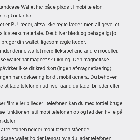
andcase Wallet har både plads til mobiltelefon,
rt og kontanter.
et er PU læder, altså ikke ægte læder, men alligevel et
slidstærkt materiale. Det bliver blødt og behageligt jo
 bruger din wallet, ligesom ægte læder.
inder denne wallet mere fleksibel end andre modeller.
se wallet har magnetisk lukning. Den magnetiske
påvirker ikke dit kreditkort (ingen af​-magnetisering).
ngen har udskæring for dit mobilkamera. Du behøver
ke at tage telefonen ud hver gang du tager billeder eller
er film eller billeder i telefonen kan du med fordel bruge
e funktionen: stil mobiltelefonen op og lad den hvile på
rt-delen.
f ​​telefonen holder mobiltasken stående.
ndcase wallet holder længst hvis du lader telefonen