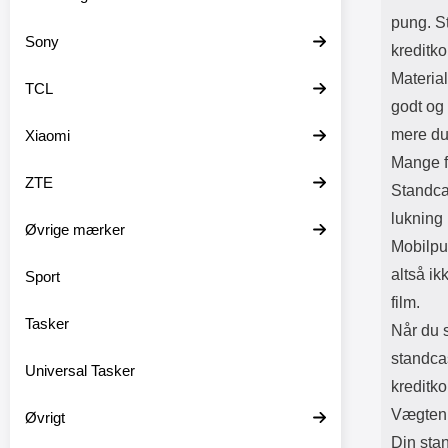
pung. St
Sony
kreditko
Material
TCL
godt og 
mere du
Xiaomi
Mange f
ZTE
Standca
lukning 
Øvrige mærker
Mobilpu
altså ik
Sport
film.
Tasker
Når du s
standcas
Universal Tasker
kreditko
Vægten a
Øvrigt
Din sta