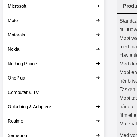
Batter
Microsoft
Produ
L
Prod
Moto
Standca
til Hua
Motorola
Mobilwa
med ma
Nokia
Hav alti
Nothing Phone
Med den
Mobilen 
OnePlus
hér bliv
Tasken h
Computer & TV
Mobilta
Opladning & Adaptere
når du f
film elle
Realme
Materia
Samsung
Med vor