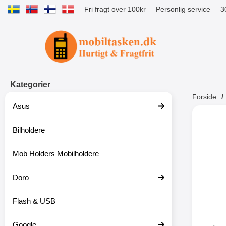
Fri fragt over 100kr
Personlig service
3
Startside for Tibro Billiga Mobilsk
Kategorier
Forside
Asus
Andr
Bilholdere
Mob Holders Mobilholdere
-52%
Doro
Flash & USB
Google