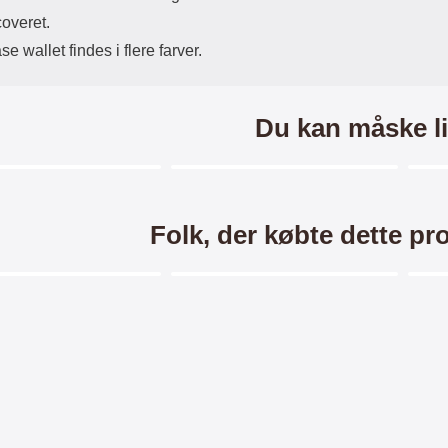
coveret.
e wallet findes i flere farver.
Du kan måske li
Merkitse blow productListContainer
Merkitse blow productListCo
5 varianter
Folk, der købte dette pr
Merkitse blow productListContainer
Merkitse blow productListCo
3 varianter
rse Wallet Huawei P20
Ultra Thin TPU Cover Huawei
TPU
Pro
P20 Pro