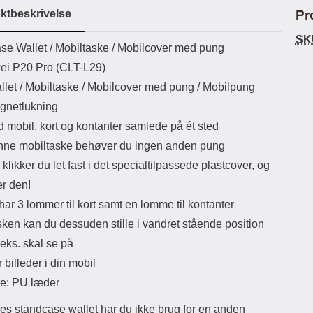
ikassekapacitet: 200 mha
eller USB Type-C kontakt. USB Type-
Sta
ktbeskrivelse
Pr
yttetid: cirka 4 timer
C til Lightning kabel medfølger.
Produktet er CE mærket Input:
ma
SK
uktbeskrivelse
se Wallet /
Mobiltaske / Mobilcover med pung
AC100-240V 50/60Hz 0.8A Max
Output: USB: DC5V/3.0A (15W)
mob
wei P20 Pro (CLT-L29)
9V/2.0A (18W) 12V/1.5 (18W) Type-
for 
llet / Mobiltaske / Mobilcover med pung / Mobilpung
C: 5V/3A (PD15W) 9V/2.22A
du
(PD20W) 12V/1.67A(PD20W) Total
mo
gnetlukning
Effekt: 5V/3A Max Maximum output:
som
d mobil, kort og kontanter samlede på ét sted
20.W Max Længde på ledning: 1
meter Farve: Hvid
lynl
ne mobiltaske behøver du ingen anden pung
klikker du let fast i det specialtilpassede plastcover, og
småm
a
er den!
lo
ar 3 lommer til kort samt en lomme til kontanter
bli
ogs
sken kan du dessuden stille i vandret stående position
Eks
.eks. skal se på
try
Ma
r billeder i din mobil
le: PU læder
es standcase wallet har du ikke brug for en anden