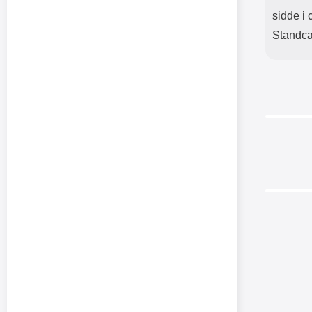
sidde i 
Standcas
-34%
Crazy Ho