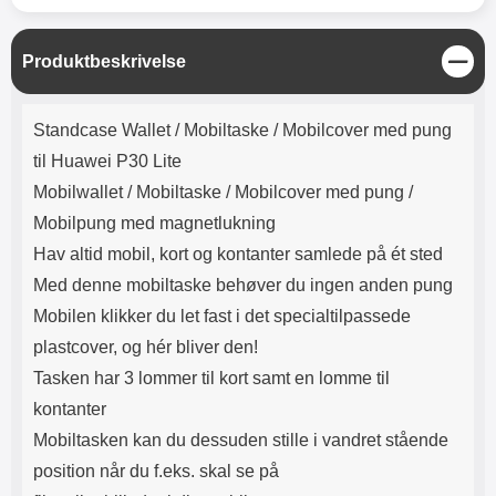
Lyttetid: cirka 4 timer
kontakt. USB Type-C til Lightning
kabel medfølger. Produktet er CE
mærket Input: AC100-240V
L
Produktbeskrivelse
50/60Hz 0.8A Max Output: USB:
u
DC5V/3.0A (15W) 9V/2.0A (18W)
k
Produktbeskrivelse
12V/1.5 (18W) Type-C: 5V/3A
Standcase Wallet /
Mobiltaske / Mobilcover med pung
(PD15W) 9V/2.22A (PD20W)
12V/1.67A(PD20W) Total Effekt:
til Huawei P30 Lite
5V/3A Max Maximum output:
Mobilwallet / Mobiltaske / Mobilcover med pung /
20.W Max Længde på ledning: 1
meter Farve: Hvid
Mobilpung med magnetlukning
Hav altid mobil, kort og kontanter samlede på ét sted
Med denne mobiltaske behøver du ingen anden pung
Mobilen klikker du let fast i det specialtilpassede
plastcover, og hér bliver den!
Tasken har 3 lommer til kort samt en lomme til
kontanter
Mobiltasken kan du dessuden stille i vandret stående
position når du f.eks. skal se på