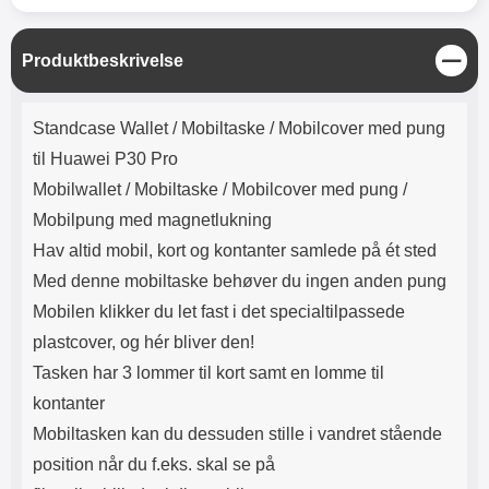
Lyttetid: cirka 4 timer
kontakt. USB Type-C til Lightning
kabel medfølger. Produktet er CE
mærket Input: AC100-240V
L
Produktbeskrivelse
50/60Hz 0.8A Max Output: USB:
u
DC5V/3.0A (15W) 9V/2.0A (18W)
k
Produktbeskrivelse
12V/1.5 (18W) Type-C: 5V/3A
Standcase Wallet /
Mobiltaske / Mobilcover med pung
(PD15W) 9V/2.22A (PD20W)
12V/1.67A(PD20W) Total Effekt:
til Huawei P30 Pro
5V/3A Max Maximum output:
Mobilwallet / Mobiltaske / Mobilcover med pung /
20.W Max Længde på ledning: 1
meter Farve: Hvid
Mobilpung med magnetlukning
Hav altid mobil, kort og kontanter samlede på ét sted
Med denne mobiltaske behøver du ingen anden pung
Mobilen klikker du let fast i det specialtilpassede
plastcover, og hér bliver den!
Tasken har 3 lommer til kort samt en lomme til
kontanter
Mobiltasken kan du dessuden stille i vandret stående
position når du f.eks. skal se på