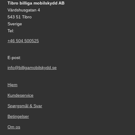
Fodnoter Blandede oplysninger og links
Tibro billiga mobilskydd AB
Värdshusgatan 4
543 51 Tibro
Sverige
Tel:
+46 504 500525
E-post:
info@billigamobilskydd.se
Hjem
Kundeservice
Spørgsmål & Svar
Betingelser
Om os