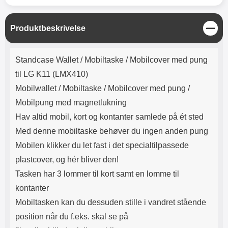
Lyttetid: cirka 4 timer
kontakt. USB Type-C til Lightning
kabel medfølger. Produktet er CE
mærket Input: AC100-240V
L
Produktbeskrivelse
50/60Hz 0.8A Max Output: USB:
u
DC5V/3.0A (15W) 9V/2.0A (18W)
k
Produktbeskrivelse
12V/1.5 (18W) Type-C: 5V/3A
Standcase Wallet /
Mobiltaske / Mobilcover med pung
(PD15W) 9V/2.22A (PD20W)
12V/1.67A(PD20W) Total Effekt:
til LG K11 (LMX410)
5V/3A Max Maximum output:
Mobilwallet / Mobiltaske / Mobilcover med pung /
20.W Max Længde på ledning: 1
meter Farve: Hvid
Mobilpung med magnetlukning
Hav altid mobil, kort og kontanter samlede på ét sted
Med denne mobiltaske behøver du ingen anden pung
Mobilen klikker du let fast i det specialtilpassede
plastcover, og hér bliver den!
Tasken har 3 lommer til kort samt en lomme til
kontanter
Mobiltasken kan du dessuden stille i vandret stående
position når du f.eks. skal se på