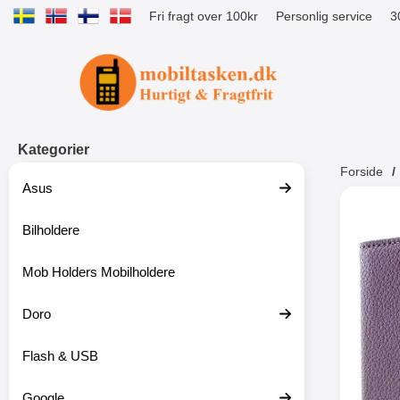
Fri fragt over 100kr
Personlig service
3
Startside for Tibro Billiga Mobilsk
Kategorier
Forside
Asus
Andr
Bilholdere
Mob Holders Mobilholdere
-52%
Doro
Flash & USB
Google