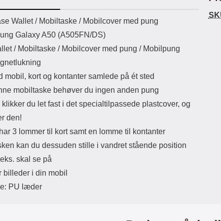
ikassekapacitet: 200 mha
eller USB Type-C kontakt. USB Type-
Sta
SK
yttetid: cirka 4 timer
C til Lightning kabel medfølger.
uktbeskrivelse
se Wallet /
Mobiltaske / Mobilcover med pung
Produktet er CE mærket Input:
ma
sung Galaxy A50 (A505FN/DS)
AC100-240V 50/60Hz 0.8A Max
Output: USB: DC5V/3.0A (15W)
mob
llet / Mobiltaske / Mobilcover med pung / Mobilpung
9V/2.0A (18W) 12V/1.5 (18W) Type-
for 
gnetlukning
C: 5V/3A (PD15W) 9V/2.22A
du
(PD20W) 12V/1.67A(PD20W) Total
mo
d mobil, kort og kontanter samlede på ét sted
Effekt: 5V/3A Max Maximum output:
som
ne mobiltaske behøver du ingen anden pung
20.W Max Længde på ledning: 1
meter Farve: Hvid
lynl
klikker du let fast i det specialtilpassede plastcover, og
er den!
småm
a
ar 3 lommer til kort samt en lomme til kontanter
lo
sken kan du dessuden stille i vandret stående position
bli
ogs
.eks. skal se på
Eks
r billeder i din mobil
try
Ma
le: PU læder