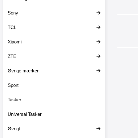
Sony
TCL
Xiaomi
ZTE
Øvrige mærker
Sport
XL S
Sam
Tasker
XL Stand
Galaxy
Universal Tasker
mobilta
hvoraf e
Glasb
Øvrigt
til dit
kortlo
Skærmbes