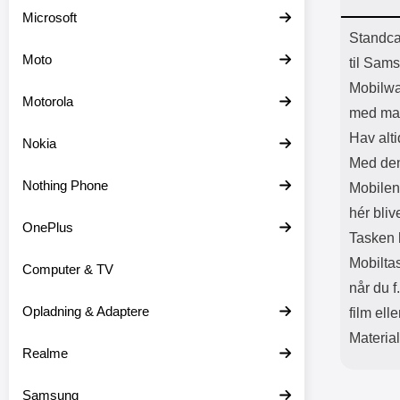
Batter
Microsoft
L
Prod
Standca
Moto
til Sam
Mobilwa
Motorola
med ma
Hav alti
Nokia
Med den
Nothing Phone
Mobilen 
hér bliv
OnePlus
Tasken h
Mobilta
Computer & TV
når du f
Opladning & Adaptere
film elle
Materia
Realme
Samsung