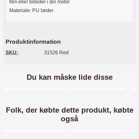
film eller billeder i din mobil
Materiale: PU læder
Produktinformation
SKU:
31526 Red
Du kan måske lide disse
Merkitse blow productListContainer
Merkitse blow productL
5 varianter
6 varianter
Folk, der købte dette produkt, købte
også
Merkitse blow productListContainer
Merkitse blow productL