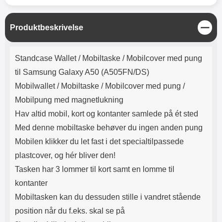
Lyttetid: cirka 4 timer
kontakt. USB Type-C til Lightning
kabel medfølger. Produktet er CE
mærket Input: AC100-240V
L
Produktbeskrivelse
50/60Hz 0.8A Max Output: USB:
u
DC5V/3.0A (15W) 9V/2.0A (18W)
k
Produktbeskrivelse
12V/1.5 (18W) Type-C: 5V/3A
Standcase Wallet /
Mobiltaske / Mobilcover med pung
(PD15W) 9V/2.22A (PD20W)
12V/1.67A(PD20W) Total Effekt:
til Samsung Galaxy A50 (A505FN/DS)
5V/3A Max Maximum output:
Mobilwallet / Mobiltaske / Mobilcover med pung /
20.W Max Længde på ledning: 1
meter Farve: Hvid
Mobilpung med magnetlukning
Hav altid mobil, kort og kontanter samlede på ét sted
Med denne mobiltaske behøver du ingen anden pung
Mobilen klikker du let fast i det specialtilpassede
plastcover, og hér bliver den!
Tasken har 3 lommer til kort samt en lomme til
kontanter
Mobiltasken kan du dessuden stille i vandret stående
position når du f.eks. skal se på