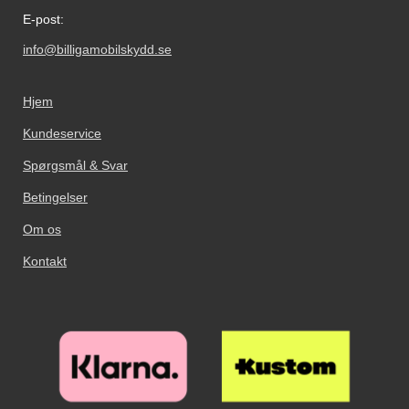
den ikke. Nogle telefoner og
E-post:
tablets har både en sensor og
kamera på forsiden, men det er
info@billigamobilskydd.se
kun sensoren der har brug for et
hul i skærmbeskyttelsen. Selfie
kameraet behøver ikke noget hul.
Hjem
Sådan sætter du glasset på
skærmen! Sørg for at skærmen er
Kundeservice
ordentlig rengjort (pudseklud
medfølger). Husk at bruge
Spørgsmål & Svar
klisterpapiret til at tage de sidste
støvkorn væk. Selv et lille
Betingelser
støvkorn ses under glasset, så det
Om os
kan godt betale sig at bruge lidt
ekstra tid på dette! Tag nu
Kontakt
glassets beskyttelsesfilm væk, og
hold glasset over skærmen. Når
glasset er på rette sted over
skærmen slipper du glasset. Se
nu hvordan glasset næsten ”flyder
ud” på skærmen. Glat eventuelle
luftbobler ud mod kanten og væk
med en flad genstand, eventuelt
et kreditkort. Nu har din skærm