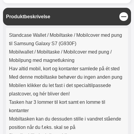
Lyttetid: cirka 4 timer
kontakt. USB Type-C til Lightning
kabel medfølger. Produktet er CE
mærket Input: AC100-240V
L
Produktbeskrivelse
50/60Hz 0.8A Max Output: USB:
u
DC5V/3.0A (15W) 9V/2.0A (18W)
k
Produktbeskrivelse
12V/1.5 (18W) Type-C: 5V/3A
Standcase Wallet /
Mobiltaske / Mobilcover med pung
(PD15W) 9V/2.22A (PD20W)
12V/1.67A(PD20W) Total Effekt:
til Samsung Galaxy S7 (G930F)
5V/3A Max Maximum output:
Mobilwallet / Mobiltaske / Mobilcover med pung /
20.W Max Længde på ledning: 1
meter Farve: Hvid
Mobilpung med magnetlukning
Hav altid mobil, kort og kontanter samlede på ét sted
Med denne mobiltaske behøver du ingen anden pung
Mobilen klikker du let fast i det specialtilpassede
plastcover, og hér bliver den!
Tasken har 3 lommer til kort samt en lomme til
kontanter
Mobiltasken kan du dessuden stille i vandret stående
position når du f.eks. skal se på