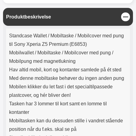
Lyttetid: cirka 4 timer
kontakt. USB Type-C til Lightning
kabel medfølger. Produktet er CE
mærket Input: AC100-240V
L
Produktbeskrivelse
50/60Hz 0.8A Max Output: USB:
u
DC5V/3.0A (15W) 9V/2.0A (18W)
k
Produktbeskrivelse
12V/1.5 (18W) Type-C: 5V/3A
Standcase Wallet /
Mobiltaske / Mobilcover med pung
(PD15W) 9V/2.22A (PD20W)
12V/1.67A(PD20W) Total Effekt:
til Sony Xperia Z5 Premium (E6853)
5V/3A Max Maximum output:
Mobilwallet / Mobiltaske / Mobilcover med pung /
20.W Max Længde på ledning: 1
meter Farve: Hvid
Mobilpung med magnetlukning
Hav altid mobil, kort og kontanter samlede på ét sted
Med denne mobiltaske behøver du ingen anden pung
Mobilen klikker du let fast i det specialtilpassede
plastcover, og hér bliver den!
Tasken har 3 lommer til kort samt en lomme til
kontanter
Mobiltasken kan du dessuden stille i vandret stående
position når du f.eks. skal se på