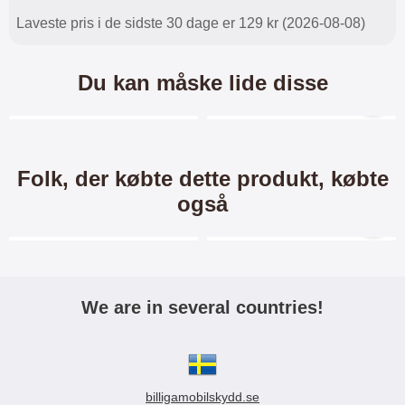
Laveste pris i de sidste 30 dage er 129 kr (2026-08-08)
Du kan måske lide disse
Merkitse blow productListContainer
Merkitse blow productL
2 varianter
-24%
-51%
Folk, der købte dette produkt, købte
også
Merkitse blow productListContainer
Merkitse blow productL
3 varianter
-13%
We are in several countries!
Crazy Horse Wallet Sony
S-Line cover Sony Xperia Z5
Xperia Z5 Premium (E6853)
Premium (E6853)
Crazy Horse Standcase Wallet /
S-Line TPU Mobilcover til Sony
billigamobilskydd.se
Mobiltaske / Mobilcover med
Xperia Z5 Premium (E6853) Et