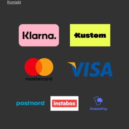
Kontakt
luftbobler ud mod kanten og væk
med en flad genstand, eventuelt
et kreditkort. Nu har din skærm
den bedste skærmbeskyttelse du
kan tænke dig!