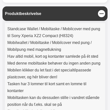
Lyttetid: cirka 4 timer
kontakt. USB Type-C til Lightning
kabel medfølger. Produktet er CE
mærket Input: AC100-240V
L
Produktbeskrivelse
50/60Hz 0.8A Max Output: USB:
u
DC5V/3.0A (15W) 9V/2.0A (18W)
k
Produktbeskrivelse
12V/1.5 (18W) Type-C: 5V/3A
Standcase Wallet /
Mobiltaske / Mobilcover med pung
(PD15W) 9V/2.22A (PD20W)
12V/1.67A(PD20W) Total Effekt:
til Sony Xperia XZ2 Compact (H8324)
5V/3A Max Maximum output:
Mobilwallet / Mobiltaske / Mobilcover med pung /
20.W Max Længde på ledning: 1
meter Farve: Hvid
Mobilpung med magnetlukning
Hav altid mobil, kort og kontanter samlede på ét sted
Med denne mobiltaske behøver du ingen anden pung
Mobilen klikker du let fast i det specialtilpassede
plastcover, og hér bliver den!
Tasken har 3 lommer til kort samt en lomme til
kontanter
Mobiltasken kan du dessuden stille i vandret stående
position når du f.eks. skal se på