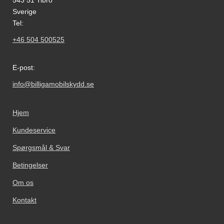
543 51 Tibro
Sverige
Tel:
+46 504 500525
E-post:
info@billigamobilskydd.se
Hjem
Kundeservice
Spørgsmål & Svar
Betingelser
Om os
Kontakt