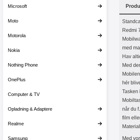
Batter
Microsoft
Produ
L
Prod
Moto
Standca
Redmi 
Motorola
Mobilwa
med ma
Nokia
Hav alti
Nothing Phone
Med den
Mobilen 
OnePlus
hér bliv
Tasken h
Computer & TV
Mobilta
Opladning & Adaptere
når du f
film elle
Realme
Materia
Samsung
Med vor