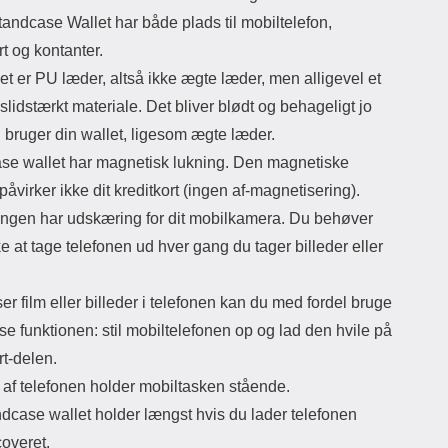
andcase Wallet har både plads til mobiltelefon,
rt og kontanter.
et er PU læder, altså ikke ægte læder, men alligevel et
slidstærkt materiale. Det bliver blødt og behageligt jo
 bruger din wallet, ligesom ægte læder.
se wallet har magnetisk lukning. Den magnetiske
påvirker ikke dit kreditkort (ingen af​-magnetisering).
ngen har udskæring for dit mobilkamera. Du behøver
ke at tage telefonen ud hver gang du tager billeder eller
er film eller billeder i telefonen kan du med fordel bruge
e funktionen: stil mobiltelefonen op og lad den hvile på
rt-delen.
f ​​telefonen holder mobiltasken stående.
ndcase wallet holder længst hvis du lader telefonen
coveret.