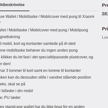
ikassekapacitet: 200 mha
eller USB Type-C kontakt. USB Type-
elast
ktbeskrivelse
Pr
yttetid: cirka 4 timer
C til Lightning kabel medfølger.
det
Produktet er CE mærket Input:
SK
uktbeskrivelse
se Wallet /
Mobiltaske / Mobilcover med pung til Xiaomi
AC100-240V 50/60Hz 0.8A Max
Output: USB: DC5V/3.0A (15W)
7
9V/2.0A (18W) 12V/1.5 (18W) Type-
Pr
llet / Mobiltaske / Mobilcover med pung / Mobilpung
C: 5V/3A (PD15W) 9V/2.22A
(PD20W) 12V/1.67A(PD20W) Total
gnetlukning
Lav
Effekt: 5V/3A Max Maximum output:
d mobil, kort og kontanter samlede på ét sted
20.W Max Længde på ledning: 1
meter Farve: Hvid
ne mobiltaske behøver du ingen anden pung
klikker du let fast i det specialtilpassede plastcover, og
er den!
ar 3 lommer til kort samt en lomme til kontanter
sken kan du dessuden stille i vandret stående position
.eks. skal se på
r billeder i din mobil
le: PU læder
es standcase wallet har du ikke brug for en anden