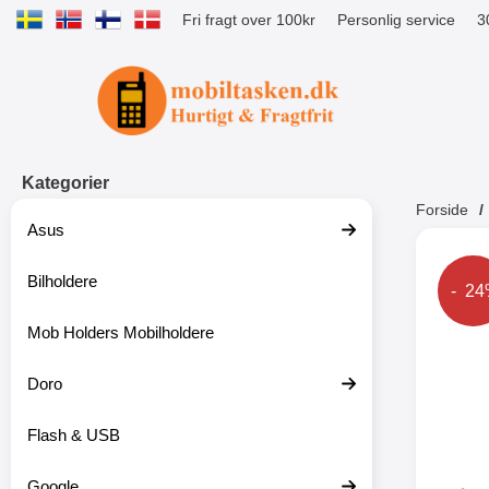
Fri fragt over 100kr
Personlig service
3
Startside for Tibro Billiga Mobilsk
Kategorier
Forside
Asus
Andr
Bilholdere
Prise
- 2
Mob Holders Mobilholdere
-52%
Doro
Flash & USB
Google