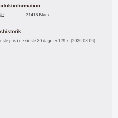
ikbælte holder coveret lukket når
Indersiden af XL Standcase
oduktinformation
 ikke er i brug Materiale : PU
Luxwallet er ensfarvet. Mobiltasken
læder & hård plast
lukkes med en magnetlås. Og
U:
31418 Black
selvfølgelig er der udskæring til
kameraet på mobiltaskens bagside
så du slipper for at tage mobilen ud
ishistorik
af tasken når du skal fotografere. I
midten på mobiltasken er der en
este pris i de sidste 30 dage er 129 kr (2026-08-06)
ekstra-flap som både har 3
kotlommer på såvel for- som bagside
samt en lynlåslomme i midten.
Denne lomme kan du for eksempel
have småmønter i, men vi vil ikke
anbefale at du stopper for meget i
denne lomme - den er mest til pynt.
Og bliver mobiltasken fyldt bliver den
også automatisk tykkere at holde i.
Ekstra-flappen kan du låse med en
tryklås i mobiltaskens forreste del.
Materiale: PU læder & TPU plast
Farve på lynlås: Guld