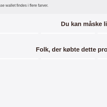
e wallet findes i flere farver.
Du kan måske li
Merkitse blow productListContainer
Merkitse blow productListCo
3 varianter
-25%
Folk, der købte dette pr
Merkitse blow productListContainer
Merkitse blow productListCo
-2
 Horse Wallet Xiaomi
Hardcase Cover Xiaomi Redmi
S
Redmi 7
7
Horse Standcase Wallet /
Hardcase Mobilcover til Xiaomi
Skær