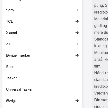
pung. St
Sony
kreditko
Material
TCL
godt og 
mere du
Xiaomi
Standca
ZTE
lukning 
Mobilpu
Øvrige mærker
altså ik
film.
Sport
Når du s
Tasker
standcas
kreditko
Universal Tasker
Vægten a
Din sta
Øvrigt
sidde i 