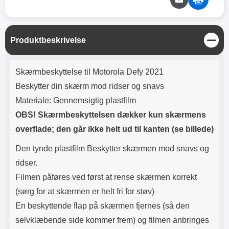
Lyttetid: cirka 4 timer
kontakt. USB Type-C til Lightning
kabel medfølger. Produktet er CE
mærket Input: AC100-240V
50/60Hz 0.8A Max Output: USB:
L
Produktbeskrivelse
DC5V/3.0A (15W) 9V/2.0A (18W)
u
12V/1.5 (18W) Type-C: 5V/3A
k
(PD15W) 9V/2.22A (PD20W)
Produktbeskrivelse
Skærmbeskyttelse til Motorola Defy 2021
12V/1.67A(PD20W) Total Effekt:
5V/3A Max Maximum output:
Beskytter din skærm mod ridser og snavs
20.W Max Længde på ledning: 1
Materiale: Gennemsigtig plastfilm
meter Farve: Hvid
OBS! Skærmbeskyttelsen dækker kun skærmens
overflade; den går ikke helt ud til kanten (se billede)
Den tynde plastfilm Beskytter skærmen mod snavs og
ridser.
Filmen påføres ved først at rense skærmen korrekt
(sørg for at skærmen er helt fri for støv)
En beskyttende flap på skærmen fjernes (så den
selvklæbende side kommer frem) og filmen anbringes