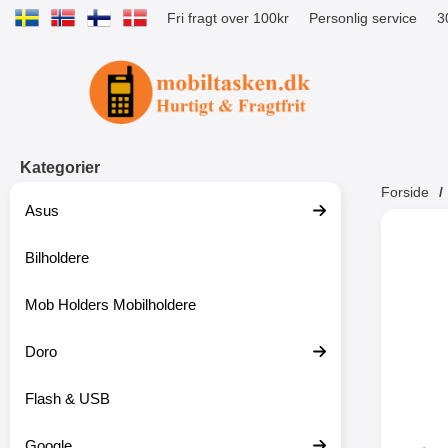
Fri fragt over 100kr
Personlig service
3
Startside for Tibro Billiga Mobilsk
Kategorier
Forside
Asus
Andr
Bilholdere
Mob Holders Mobilholdere
-52%
Doro
Flash & USB
Google