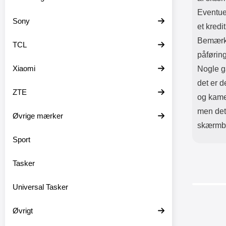
Eventue
Sony
et kredit
Bemærk 
TCL
påførin
Xiaomi
Nogle g
det er d
ZTE
og kame
men det 
Øvrige mærker
skærmbe
Sport
Tasker
Universal Tasker
Øvrigt