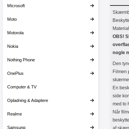
Batter
Microsoft
L
Prod
Skærmbe
Moto
Beskytt
Materia
Motorola
OBS! S
overfla
Nokia
nogle 
Nothing Phone
Den tyn
Filmen p
OnePlus
skærmen 
Computer & TV
En besk
side ko
Opladning & Adaptere
med to h
Når fil
Realme
beskytt
Samsung
af skær