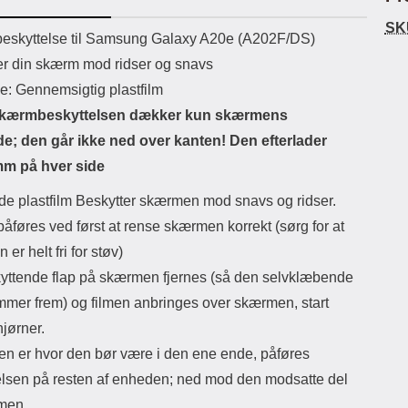
ikassekapacitet: 200 mha
eller USB Type-C kontakt. USB Type-
SK
yttetid: cirka 4 timer
C til Lightning kabel medfølger.
Luxw
uktbeskrivelse
skyttelse til Samsung Galaxy A20e (A202F/DS)
Produktet er CE mærket Input:
l
er din skærm mod ridser og snavs
AC100-240V 50/60Hz 0.8A Max
se
Output: USB: DC5V/3.0A (15W)
kam
le: Gennemsigtig plastfilm
9V/2.0A (18W) 12V/1.5 (18W) Type-
så d
kærmbeskyttelsen dækker kun skærmens
C: 5V/3A (PD15W) 9V/2.22A
af 
(PD20W) 12V/1.67A(PD20W) Total
mi
de; den går ikke ned over kanten! Den efterlader
Effekt: 5V/3A Max Maximum output:
mm på hver side
20.W Max Længde på ledning: 1
kotl
meter Farve: Hvid
s
de plastfilm Beskytter skærmen mod snavs og ridser.
Den
ha
åføres ved først at rense skærmen korrekt (sørg for at
anb
er helt fri for støv)
den
Og b
yttende flap på skærmen fjernes (så den selvklæbende
ogs
mmer frem) og filmen anbringes over skærmen, start
Eks
try
jørner.
Ma
men er hvor den bør være i den ene ende, påføres
elsen på resten af enheden; ned mod den modsatte del
men.