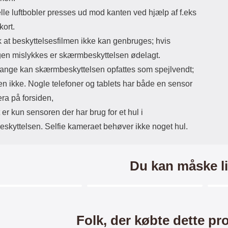
lle luftbobler presses ud mod kanten ved hjælp af f.eks
kort.
at beskyttelsesfilmen ikke kan genbruges; hvis
gen mislykkes er skærmbeskyttelsen ødelagt.
ange kan skærmbeskyttelsen opfattes som spejlvendt;
en ikke. Nogle telefoner og tablets har både en sensor
ra på forsiden,
er kun sensoren der har brug for et hul i
skyttelsen. Selfie kameraet behøver ikke noget hul.
Du kan måske li
Merkitse blow productListContainer
Merkitse blow productListCo
8 varianter
5 varianter
Folk, der købte dette pr