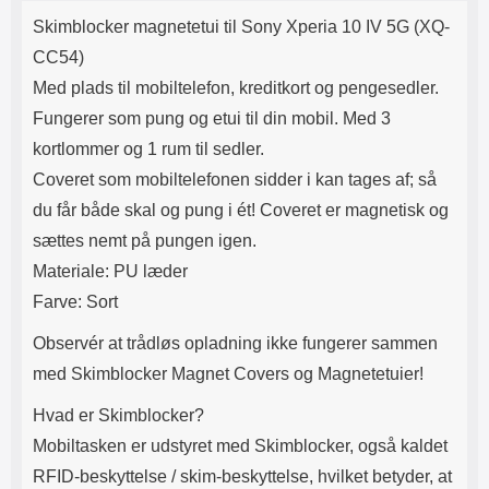
Produktbeskrivelse
Lyttetid: cirka 4 timer
kontakt. USB Type-C til Lightning
Skimblocker magnetetui til Sony Xperia 10 IV 5G (XQ-
kabel medfølger. Produktet er CE
mærket Input: AC100-240V
CC54)
50/60Hz 0.8A Max Output: USB:
Med plads til mobiltelefon, kreditkort og pengesedler.
DC5V/3.0A (15W) 9V/2.0A (18W)
12V/1.5 (18W) Type-C: 5V/3A
Fungerer som pung og etui til din mobil. Med 3
(PD15W) 9V/2.22A (PD20W)
kortlommer og 1 rum til sedler.
12V/1.67A(PD20W) Total Effekt:
5V/3A Max Maximum output:
Coveret som mobiltelefonen sidder i kan tages af; så
20.W Max Længde på ledning: 1
du får både skal og pung i ét! Coveret er magnetisk og
meter Farve: Hvid
sættes nemt på pungen igen.
Materiale: PU læder
Farve: Sort
Observér at trådløs opladning ikke fungerer sammen
med Skimblocker Magnet Covers og Magnetetuier!
Hvad er Skimblocker?
Mobiltasken er udstyret med Skimblocker, også kaldet
RFID-beskyttelse / skim-beskyttelse, hvilket betyder, at