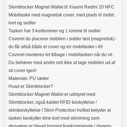
Produktbeskrivelse
Lyttetid: cirka 4 timer
kontakt. USB Type-C til Lightning
Skimblocker Magnet Wallet til Xiaomi Redmi 10 NFC
kabel medfølger. Produktet er CE
mærket Input: AC100-240V
Mobiltaske med magnetisk cover, med plads til mobil,
50/60Hz 0.8A Max Output: USB:
kort og sedler
DC5V/3.0A (15W) 9V/2.0A (18W)
12V/1.5 (18W) Type-C: 5V/3A
Tasken har 3 kortlommer og 1 lomme til sedler
(PD15W) 9V/2.22A (PD20W)
Coveret du placerer mobilen i sidder l
øst (magnetisk) -
12V/1.67A(PD20W) Total Effekt:
5V/3A Max Maximum output:
du får altså både et cover
og
en mobiltaske i ét!
20.W Max Længde på ledning: 1
Coveret monteres let tilbage i mobiltasken når du vil.
meter Farve: Hvid
Du beh
øver med andre ord ikke at tage mobilen ud af
sit cover igen!
Materiale: PU læder
Hvad er Skimblocker?
Skimblocker Magnet Wallet er udstyret med
Skimblocker, også kaldet RFID beskyttelse /
skimbeskyttelse / Skim Protection hvilket betyder at
tasken beskytter dine kort mod skimming som
desværre er blevet hyppigt forekommende i dagens