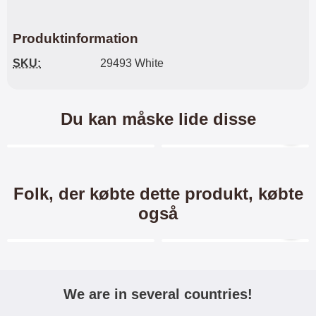
Produktinformation
SKU:
29493 White
Du kan måske lide disse
Merkitse blow productListContainer
Merkitse blow productL
5 varianter
2 varianter
-13%
Folk, der købte dette produkt, købte
også
Merkitse blow productListContainer
Merkitse blow productL
We are in several countries!