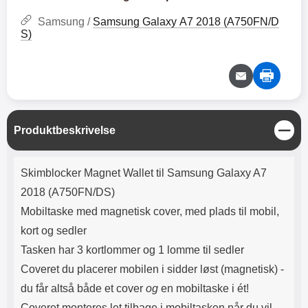
Lyttetid: cirka 4 timer
kontakt. USB Type-C til Lightning
kabel medfølger. Produktet er CE
Samsung /
Samsung Galaxy A7 2018 (A750FN/D
mærket Input: AC100-240V
S)
50/60Hz 0.8A Max Output: USB:
DC5V/3.0A (15W) 9V/2.0A (18W)
12V/1.5 (18W) Type-C: 5V/3A
(PD15W) 9V/2.22A (PD20W)
12V/1.67A(PD20W) Total Effekt:
5V/3A Max Maximum output:
20.W Max Længde på ledning: 1
L
Produktbeskrivelse
meter Farve: Hvid
u
k
Produktbeskrivelse
Skimblocker Magnet Wallet til Samsung Galaxy A7
2018 (A750FN/DS)
Mobiltaske med magnetisk cover, med plads til mobil,
kort og sedler
Tasken har 3 kortlommer og 1 lomme til sedler
Coveret du placerer mobilen i sidder l
øst (magnetisk) -
du får altså både et cover
og
en mobiltaske i ét!
Coveret monteres let tilbage i mobiltasken når du vil.