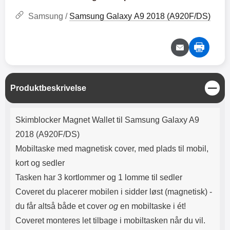
Lyttetid: cirka 4 timer
kontakt. USB Type-C til Lightning
kabel medfølger. Produktet er CE
Samsung /
Samsung Galaxy A9 2018 (A920F/DS)
mærket Input: AC100-240V
50/60Hz 0.8A Max Output: USB:
DC5V/3.0A (15W) 9V/2.0A (18W)
12V/1.5 (18W) Type-C: 5V/3A
(PD15W) 9V/2.22A (PD20W)
12V/1.67A(PD20W) Total Effekt:
5V/3A Max Maximum output:
L
Produktbeskrivelse
20.W Max Længde på ledning: 1
u
meter Farve: Hvid
k
Produktbeskrivelse
Skimblocker Magnet Wallet til Samsung Galaxy A9
2018 (A920F/DS)
Mobiltaske med magnetisk cover, med plads til mobil,
kort og sedler
Tasken har 3 kortlommer og 1 lomme til sedler
Coveret du placerer mobilen i sidder l
øst (magnetisk) -
du får altså både et cover
og
en mobiltaske i ét!
Coveret monteres let tilbage i mobiltasken når du vil.