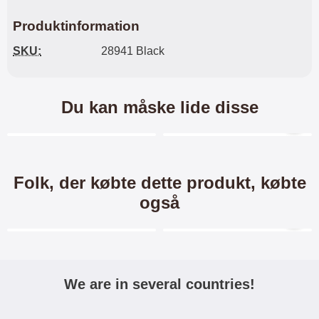
Produktinformation
SKU:
28941 Black
Du kan måske lide disse
Merkitse blow productListContainer
Merkitse blow productL
-60%
Folk, der købte dette produkt, købte
også
Merkitse blow productListContainer
Merkitse blow productL
We are in several countries!
Glasbeskyttelse Samsung
6-Pack Skærmbeskyttelse