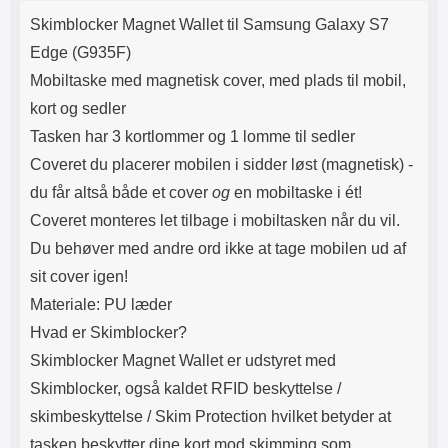
Produktbeskrivelse
Lyttetid: cirka 4 timer
kontakt. USB Type-C til Lightning
Skimblocker Magnet Wallet til Samsung Galaxy S7
kabel medfølger. Produktet er CE
mærket Input: AC100-240V
Edge (G935F)
50/60Hz 0.8A Max Output: USB:
Mobiltaske med magnetisk cover, med plads til mobil,
DC5V/3.0A (15W) 9V/2.0A (18W)
12V/1.5 (18W) Type-C: 5V/3A
kort og sedler
(PD15W) 9V/2.22A (PD20W)
Tasken har 3 kortlommer og 1 lomme til sedler
12V/1.67A(PD20W) Total Effekt:
5V/3A Max Maximum output:
Coveret du placerer mobilen i sidder l
øst (magnetisk) -
20.W Max Længde på ledning: 1
du får altså både et cover
og
en mobiltaske i ét!
meter Farve: Hvid
Coveret monteres let tilbage i mobiltasken når du vil.
Du beh
øver med andre ord ikke at tage mobilen ud af
sit cover igen!
Materiale: PU læder
Hvad er Skimblocker?
Skimblocker Magnet Wallet er udstyret med
Skimblocker, også kaldet RFID beskyttelse /
skimbeskyttelse / Skim Protection hvilket betyder at
tasken beskytter dine kort mod skimming som