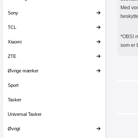
Med vor
Sony
beskytte
TCL
*OBS! mo
Xiaomi
som er 
ZTE
Øvrige mærker
Sport
-24%
Tasker
Universal Tasker
-34%
Øvrigt