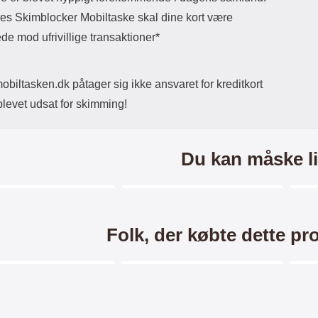
es Skimblocker Mobiltaske skal dine kort være
de mod ufrivillige transaktioner*
biltasken.dk påtager sig ikke ansvaret for kreditkort
blevet udsat for skimming!
Du kan måske li
Merkitse blow productListContainer
Merkitse blow productListCo
2 varianter
2 varianter
-35%
Folk, der købte dette pr
Merkitse blow productListContainer
Merkitse blow productListCo