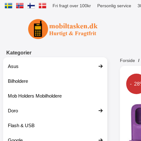
Fri fragt over 100kr
Personlig service
3
Startside for Tibro Billiga Mobilsk
Kategorier
Forside
Asus
Andr
Bilholdere
Prise
- 2
Mob Holders Mobilholdere
-52%
Doro
Flash & USB
Google