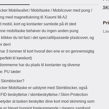
ikassekapacitet: 200 mha
eller USB Type-C kontakt. USB Type-
Sta
SK
yttetid: cirka 4 timer
C til Lightning kabel medfølger.
uktbeskrivelse
cker Mobilwallet / Mobiltaske / Mobilcover med pung /
Produktet er CE mærket Input:
ma
ng med magnetlukning til Xiaomi Mi A2
AC100-240V 50/60Hz 0.8A Max
Output: USB: DC5V/3.0A (15W)
mob
Pr
d mobil, kort og kontanter samlede på ét sted
9V/2.0A (18W) 12V/1.5 (18W) Type-
for 
ne mobiltaske behøver du ingen anden pung
C: 5V/3A (PD15W) 9V/2.22A
Lav
du
(PD20W) 12V/1.67A(PD20W) Total
mo
klikker du let fast i det specialtilpassede plastcover, og
Effekt: 5V/3A Max Maximum output:
som
er den!
20.W Max Længde på ledning: 1
meter Farve: Hvid
lynl
har 3 lommer til kort hvoraf den ene er en gennemsigtig
erfekt til kørekort)
småm
a
tlommerne har du plads til kontanter og diverse
lo
le: PU læder
bli
ogs
 Skimblocker?
Eks
try
cker Mobiltaske er udstyret med Skimblocker, også
Ma
FID beskyttelse / skimbeskyttelse / Skim Protection
 betyder at tasken beskytter dine kort mod skimming som
e er blevet hyppigt forekommende i dagens samfund.