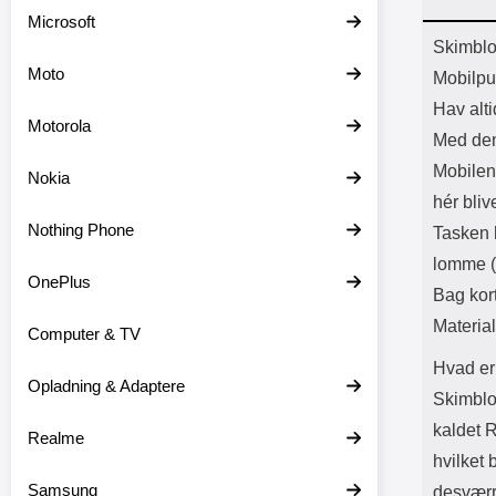
Batter
Microsoft
L
Prod
Skimblo
Moto
Mobilpu
Hav alti
Motorola
Med den
Mobilen 
Nokia
hér bliv
Nothing Phone
Tasken 
lomme (p
OnePlus
Bag kor
Materia
Computer & TV
Hvad er
Opladning & Adaptere
Skimblo
kaldet R
Realme
hvilket
Samsung
desværr