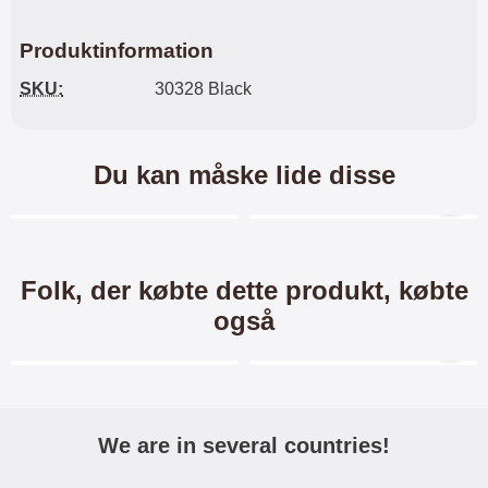
Produktinformation
SKU:
30328 Black
Du kan måske lide disse
Merkitse blow productListContainer
Merkitse blow productL
5 varianter
-25%
Folk, der købte dette produkt, købte
også
Merkitse blow productListContainer
Merkitse blow productL
We are in several countries!
Hardcase Cover Sony Xperia
TPU Mobilcover Sony Xperia