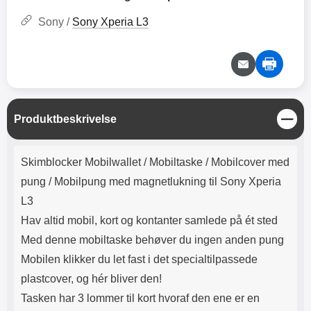
Lyttetid: cirka 4 timer
kontakt. USB Type-C til Lightning
kabel medfølger. Produktet er CE
Sony /
Sony Xperia L3
mærket Input: AC100-240V
50/60Hz 0.8A Max Output: USB:
DC5V/3.0A (15W) 9V/2.0A (18W)
12V/1.5 (18W) Type-C: 5V/3A
(PD15W) 9V/2.22A (PD20W)
12V/1.67A(PD20W) Total Effekt:
5V/3A Max Maximum output:
L
Produktbeskrivelse
20.W Max Længde på ledning: 1
u
meter Farve: Hvid
k
Produktbeskrivelse
Skimblocker Mobilwallet / Mobiltaske / Mobilcover med
pung / Mobilpung med magnetlukning til Sony Xperia
L3
Hav altid mobil, kort og kontanter samlede på ét sted
Med denne mobiltaske behøver du ingen anden pung
Mobilen klikker du let fast i det specialtilpassede
plastcover, og hér bliver den!
Tasken har 3 lommer til kort hvoraf den ene er en