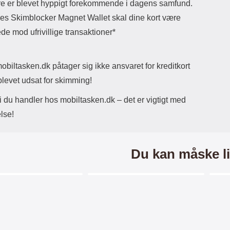
e er blevet hyppigt forekommende i dagens samfund.
es Skimblocker Magnet Wallet skal dine kort være
de mod ufrivillige transaktioner*
biltasken.dk påtager sig ikke ansvaret for kreditkort
blevet udsat for skimming!
i du handler hos mobiltasken.dk – det er vigtigt med
lse!
Du kan måske li
Merkitse blow productListContainer
Merkitse blow productListCo
2 varianter
-25%