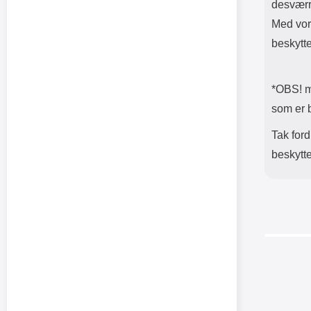
desværr
Med vor
beskytte
*OBS! mo
som er 
Tak ford
beskytte