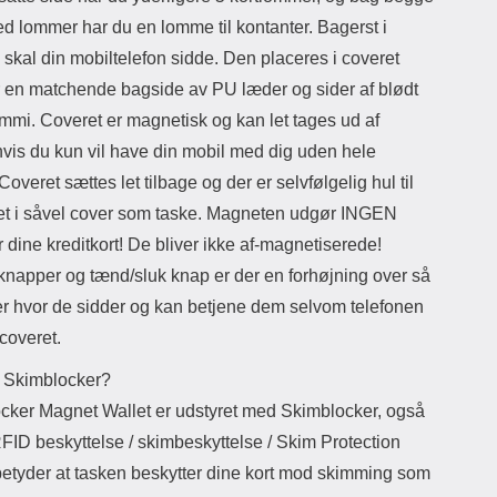
d lommer har du en lomme til kontanter. Bagerst i
skal din mobiltelefon sidde. Den placeres i coveret
 en matchende bagside av PU læder og sider af blødt
mi. Coveret er magnetisk og kan let tages ud af
hvis du kun vil have din mobil med dig uden hele
Coveret sættes let tilbage og der er selvfølgelig hul til
t i såvel cover som taske. Magneten udgør INGEN
or dine kreditkort! De bliver ikke af-magnetiserede!
napper og tænd/sluk knap er der en forhøjning over så
ser hvor de sidder og kan betjene dem selvom telefonen
 coveret.
 Skimblocker?
cker Magnet Wallet er udstyret med Skimblocker, også
FID beskyttelse / skimbeskyttelse / Skim Protection
 betyder at tasken beskytter dine kort mod skimming som