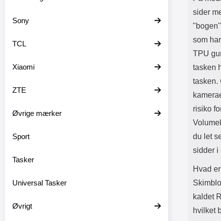
sider me
Sony
"bogen" 
som har
TCL
TPU gum
Xiaomi
tasken 
tasken. 
ZTE
kamerae
risiko f
Øvrige mærker
Volumek
Sport
du let 
sidder i
Tasker
Hvad er
Universal Tasker
Skimblo
kaldet R
Øvrigt
hvilket