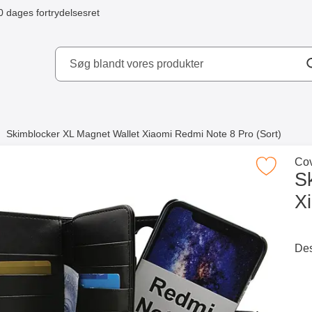
0 dages fortrydelsesret
ydd AB
Skimblocker XL Magnet Wallet Xiaomi Redmi Note 8 Pro (Sort)
e købte også
Gå 
Cov
Marker skimblocker XL Magnet Wallet Xiaomi Redmi
S
X
Merkitse blow productListContainer
Merkitse blow productListCo
2 varianter
Des