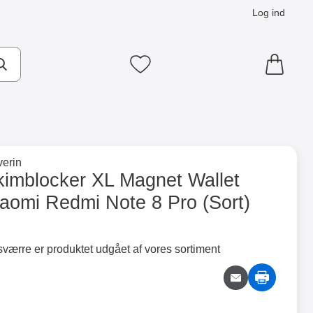
Log ind
Mine favoritter
×
til hovedkategorien
erin
 Note 8 Pro (Sort) som favorit
kimblocker XL Magnet Wallet
iaomi Redmi Note 8 Pro (Sort)
ntainer
Merkitse blow productListContainer
Merkitse blow productLi
5 varianter
5 varianter
værre er produktet udgået af vores sortiment