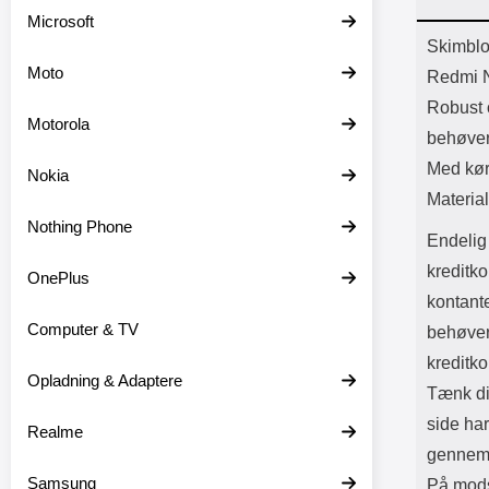
Batter
Microsoft
L
Prod
Skimblo
Moto
Redmi N
Robust 
Motorola
behøver;
Med kør
Nokia
Materia
Nothing Phone
Endelig 
kreditko
OnePlus
kontant
Computer & TV
behøver
kreditko
Opladning & Adaptere
Tænk di
side ha
Realme
gennems
Samsung
På mods