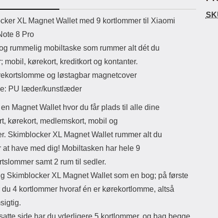
ikassekapacitet: 200 mha
eller USB Type-C kontakt. USB Type-
SK
yttetid: cirka 4 timer
C til Lightning kabel medfølger.
Luxw
uktbeskrivelse
cker XL Magnet Wallet med 9 kortlommer til Xiaomi
Produktet er CE mærket Input:
l
ote 8 Pro
AC100-240V 50/60Hz 0.8A Max
se
Output: USB: DC5V/3.0A (15W)
kam
og rummelig mobiltaske som rummer alt dét du
9V/2.0A (18W) 12V/1.5 (18W) Type-
så d
 mobil, kørekort, kreditkort og kontanter.
C: 5V/3A (PD15W) 9V/2.22A
af 
(PD20W) 12V/1.67A(PD20W) Total
mi
ekortslomme og løstagbar magnetcover
Effekt: 5V/3A Max Maximum output:
le: PU læder/kunstlæder
20.W Max Længde på ledning: 1
kotl
meter Farve: Hvid
s
en Magnet Wallet hvor du får plads til alle dine
Den
ha
rt, kørekort, medlemskort, mobil og
anb
er. Skimblocker XL Magnet Wallet rummer alt du
den
Og b
 at have med dig! Mobiltasken har hele 9
ogs
rtslommer samt 2 rum til sedler.
Eks
try
g Skimblocker XL Magnet Wallet som en bog; på første
Ma
r du 4 kortlommer hvoraf én er kørekortlomme, altså
igtig.
atte side har du yderligere 5 kortlommer, og bag begge