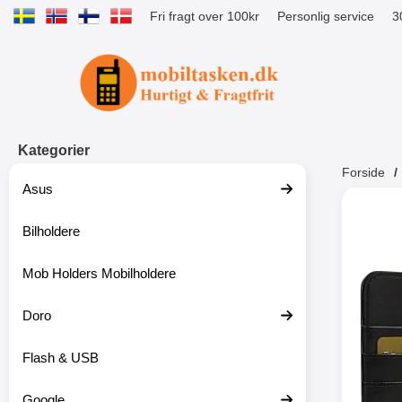
Fri fragt over 100kr
Personlig service
3
Startside for Tibro Billiga Mobilsk
Kategorier
Forside
Asus
Andr
Bilholdere
Mob Holders Mobilholdere
-52%
Doro
Flash & USB
Google