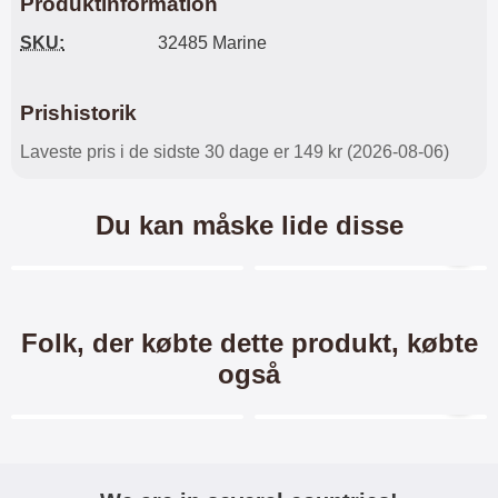
Produktinformation
SKU:
32485 Marine
Prishistorik
Laveste pris i de sidste 30 dage er 149 kr (2026-08-06)
Du kan måske lide disse
Merkitse blow productListContainer
Merkitse blow productL
6 varianter
-35%
-40%
Folk, der købte dette produkt, købte
også
Merkitse blow productListContainer
Merkitse blow productL