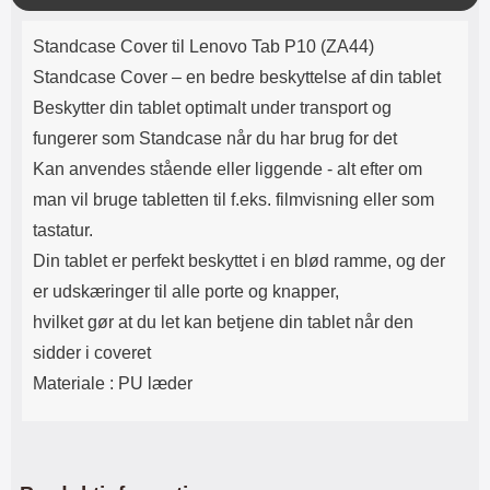
Lyttetid: cirka 4 timer
kontakt. USB Type-C til Lightning
k
Produktbeskrivelse
kabel medfølger. Produktet er CE
Standcase Cover til Lenovo Tab P10 (ZA44)
mærket Input: AC100-240V
50/60Hz 0.8A Max Output: USB:
Standcase Cover – en bedre beskyttelse af din tablet
DC5V/3.0A (15W) 9V/2.0A (18W)
Beskytter din tablet optimalt under transport og
12V/1.5 (18W) Type-C: 5V/3A
(PD15W) 9V/2.22A (PD20W)
fungerer som Standcase når du har brug for det
12V/1.67A(PD20W) Total Effekt:
Kan anvendes stående eller liggende - alt efter om
5V/3A Max Maximum output:
20.W Max Længde på ledning: 1
man vil bruge tabletten til f.eks. filmvisning eller som
meter Farve: Hvid
tastatur.
Din tablet er perfekt beskyttet i en bl
ø
d ramme, og der
er
udskæringer til alle porte og knapper,
hvilket gør at du let kan betjene din tablet når den
sidder i coveret
Materiale : PU læder