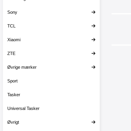
Sony
TCL
Xiaomi
ZTE
Øvrige mærker
Sport
XL S
Samsun
Tasker
(
XL Stand
Galaxy S2
Universal Tasker
G781B) D
9 ko
New
Øvrigt
gennemsigt
Sam
Bag de 
Standca