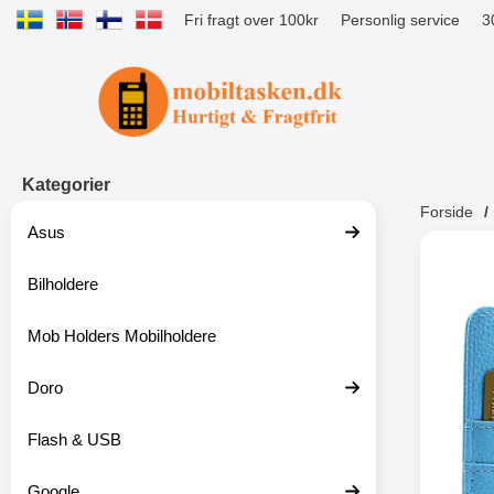
Fri fragt over 100kr
Personlig service
3
Startside for Tibro Billiga Mobilsk
Kategorier
Forside
Asus
Andr
Bilholdere
Mob Holders Mobilholdere
-52%
Doro
Flash & USB
Google