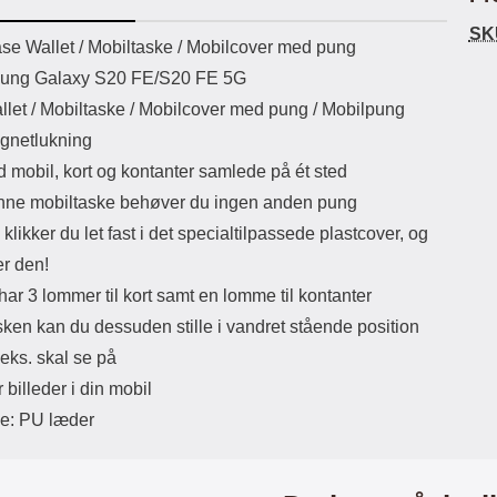
ikassekapacitet: 200 mha
eller USB Type-C kontakt. USB Type-
Sta
SK
yttetid: cirka 4 timer
C til Lightning kabel medfølger.
uktbeskrivelse
se Wallet /
Mobiltaske / Mobilcover med pung
Produktet er CE mærket Input:
ma
sung Galaxy S20 FE/S20 FE 5G
AC100-240V 50/60Hz 0.8A Max
Output: USB: DC5V/3.0A (15W)
mob
llet / Mobiltaske / Mobilcover med pung / Mobilpung
9V/2.0A (18W) 12V/1.5 (18W) Type-
for 
gnetlukning
C: 5V/3A (PD15W) 9V/2.22A
du
(PD20W) 12V/1.67A(PD20W) Total
mo
d mobil, kort og kontanter samlede på ét sted
Effekt: 5V/3A Max Maximum output:
som
ne mobiltaske behøver du ingen anden pung
20.W Max Længde på ledning: 1
meter Farve: Hvid
lynl
klikker du let fast i det specialtilpassede plastcover, og
er den!
småm
a
ar 3 lommer til kort samt en lomme til kontanter
lo
sken kan du dessuden stille i vandret stående position
bli
ogs
.eks. skal se på
Eks
r billeder i din mobil
try
Ma
le: PU læder