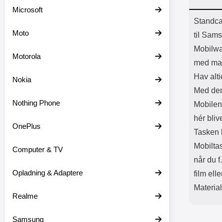
Batter
Microsoft
L
Prod
Standca
Moto
til Sam
Mobilwa
Motorola
med ma
Hav alti
Nokia
Med den
Nothing Phone
Mobilen 
hér bliv
OnePlus
Tasken h
Mobilta
Computer & TV
når du f
Opladning & Adaptere
film elle
Materia
Realme
Samsung