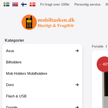
Fri fragt over 100kr
Personlig service
3
Startside for Tibro Billiga Mobilsk
Kategorier
Forside
Asus
Andr
Bilholdere
Prise
- 4
Mob Holders Mobilholdere
-52%
Doro
Flash & USB
Google