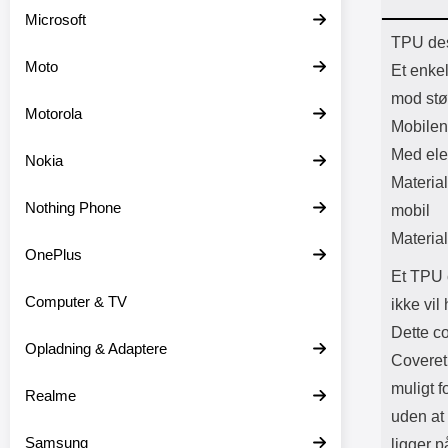
Batter
Microsoft
L
Prod
TPU des
Moto
Et enke
mod stø
Motorola
Mobilen
Med ele
Nokia
Material
Nothing Phone
mobil
Material
OnePlus
Et TPU c
Computer & TV
ikke vi
Dette c
Opladning & Adaptere
Coveret 
muligt f
Realme
uden at
Samsung
ligger p