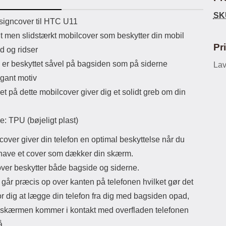
ikassekapacitet: 200 mha
eller USB Type-C kontakt. USB Type-
Sta
SK
yttetid: cirka 4 timer
C til Lightning kabel medfølger.
uktbeskrivelse
igncover til HTC U11
Produktet er CE mærket Input:
ma
lt men slidstærkt mobilcover som beskytter din mobil
AC100-240V 50/60Hz 0.8A Max
Output: USB: DC5V/3.0A (15W)
mob
Pr
d og ridser
9V/2.0A (18W) 12V/1.5 (18W) Type-
for 
 er beskyttet såvel på bagsiden som på siderne
C: 5V/3A (PD15W) 9V/2.22A
Lav
du
(PD20W) 12V/1.67A(PD20W) Total
mo
gant motiv
Effekt: 5V/3A Max Maximum output:
som
et på dette mobilcover giver dig et solidt greb om din
20.W Max Længde på ledning: 1
meter Farve: Hvid
lynl
e: TPU (bøjeligt plast)
småm
a
over giver din telefon en optimal beskyttelse når du
lo
bli
l have et cover som dækker din skærm.
ogs
over beskytter både bagside og siderne.
Eks
try
går præcis op over kanten på telefonen hvilket gør det
Ma
or dig at lægge din telefon fra dig med bagsiden opad,
 skærmen kommer i kontakt med overfladen telefonen
å.