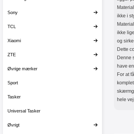
Material
Sony
ikke i s
Material
TCL
ikke lig
Xiaomi
og sirke
Dette co
ZTE
Denne s
have en
Øvrige mærker
For at f
Sport
komplet
skærmgla
Tasker
hele ve
Universal Tasker
Øvrigt