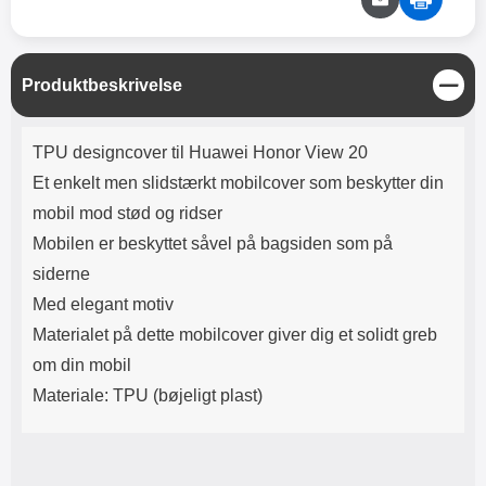
Lyttetid: cirka 4 timer
kontakt. USB Type-C til Lightning
kabel medfølger. Produktet er CE
mærket Input: AC100-240V
50/60Hz 0.8A Max Output: USB:
L
Produktbeskrivelse
DC5V/3.0A (15W) 9V/2.0A (18W)
u
12V/1.5 (18W) Type-C: 5V/3A
k
(PD15W) 9V/2.22A (PD20W)
Produktbeskrivelse
TPU designcover til Huawei Honor View 20
12V/1.67A(PD20W) Total Effekt:
5V/3A Max Maximum output:
Et enkelt men slidstærkt mobilcover som beskytter din
20.W Max Længde på ledning: 1
mobil mod stød og ridser
meter Farve: Hvid
Mobilen er beskyttet såvel på bagsiden som på
siderne
Med elegant motiv
Materialet på dette mobilcover giver dig et solidt greb
om din mobil
Materiale: TPU (bøjeligt plast)