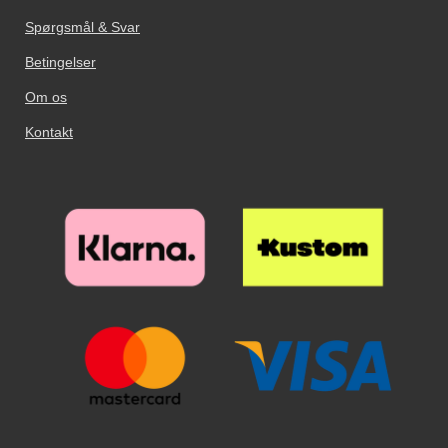
ekstra tid på dette! Tag nu
kameraet behøver ikke noget hul.
kameraet behøver ikke noget hul.
glassets beskyttelsesfilm væk, og
Spørgsmål & Svar
hold glasset over skærmen. Når
glasset er på rette sted over
Betingelser
skærmen slipper du glasset. Se
Om os
nu hvordan glasset næsten ”flyder
ud” på skærmen. Glat eventuelle
Kontakt
luftbobler ud mod kanten og væk
med en flad genstand, eventuelt
et kreditkort. Nu har din skærm
den bedste skærmbeskyttelse du
kan tænke dig!