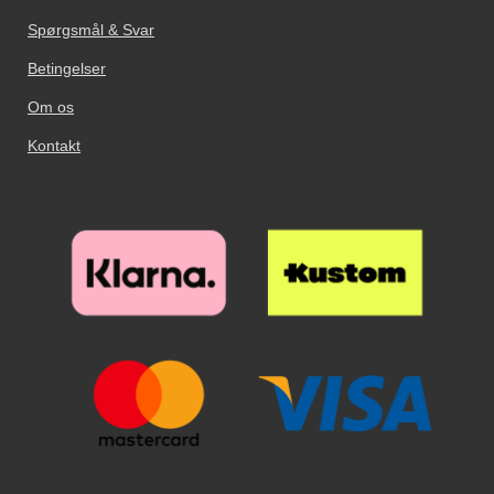
ekstra tid på dette! Tag nu
kameraet behøver ikke noget hul.
kameraet behøver ikke noget hul.
glassets beskyttelsesfilm væk, og
Spørgsmål & Svar
hold glasset over skærmen. Når
glasset er på rette sted over
Betingelser
skærmen slipper du glasset. Se
Om os
nu hvordan glasset næsten ”flyder
ud” på skærmen. Glat eventuelle
Kontakt
luftbobler ud mod kanten og væk
med en flad genstand, eventuelt
et kreditkort. Nu har din skærm
den bedste skærmbeskyttelse du
kan tænke dig!