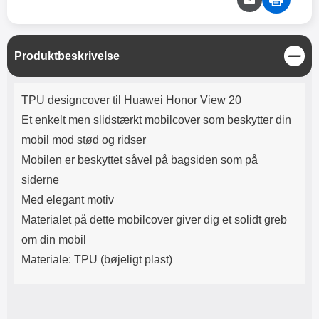
Lyttetid: cirka 4 timer
kontakt. USB Type-C til Lightning
kabel medfølger. Produktet er CE
mærket Input: AC100-240V
50/60Hz 0.8A Max Output: USB:
L
Produktbeskrivelse
DC5V/3.0A (15W) 9V/2.0A (18W)
u
12V/1.5 (18W) Type-C: 5V/3A
k
(PD15W) 9V/2.22A (PD20W)
Produktbeskrivelse
TPU designcover til Huawei Honor View 20
12V/1.67A(PD20W) Total Effekt:
5V/3A Max Maximum output:
Et enkelt men slidstærkt mobilcover som beskytter din
20.W Max Længde på ledning: 1
mobil mod stød og ridser
meter Farve: Hvid
Mobilen er beskyttet såvel på bagsiden som på
siderne
Med elegant motiv
Materialet på dette mobilcover giver dig et solidt greb
om din mobil
Materiale: TPU (bøjeligt plast)