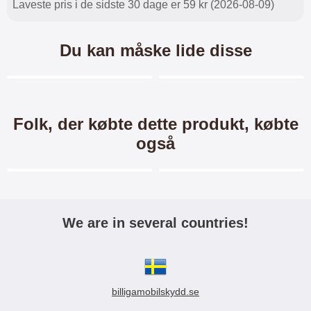
Laveste pris i de sidste 30 dage er 59 kr (2026-08-09)
Du kan måske lide disse
Merkitse blow productListContainer
Merkitse blow productL
3 varianter
4 varianter
-26%
Folk, der købte dette produkt, købte
også
Merkitse blow productListContainer
Merkitse blow productL
We are in several countries!
Skimblocker Magnet Wallet
Crazy Horse Wallet Huawei
Huawei P30
P30
Skimblocker Magnet Wallet
Crazy Horse Standcase Wallet /
billigamobilskydd.se
til Huawei P30 Mobiltaske med
Mobiltaske / Mobilcover med
magnetisk cover, med plads til
pung til Huawei P30 Mobilwallet /