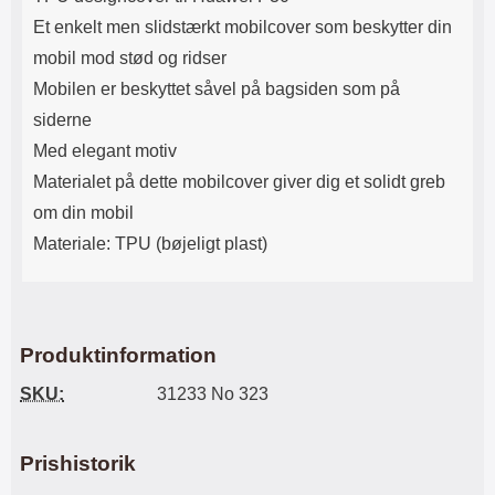
Lyttetid: cirka 4 timer
kontakt. USB Type-C til Lightning
Et enkelt men slidstærkt mobilcover som beskytter din
kabel medfølger. Produktet er CE
mærket Input: AC100-240V
mobil mod stød og ridser
50/60Hz 0.8A Max Output: USB:
Mobilen er beskyttet såvel på bagsiden som på
DC5V/3.0A (15W) 9V/2.0A (18W)
12V/1.5 (18W) Type-C: 5V/3A
siderne
(PD15W) 9V/2.22A (PD20W)
Med elegant motiv
12V/1.67A(PD20W) Total Effekt:
5V/3A Max Maximum output:
Materialet på dette mobilcover giver dig et solidt greb
20.W Max Længde på ledning: 1
om din mobil
meter Farve: Hvid
Materiale: TPU (bøjeligt plast)
Produktinformation
SKU:
31233 No 323
Prishistorik