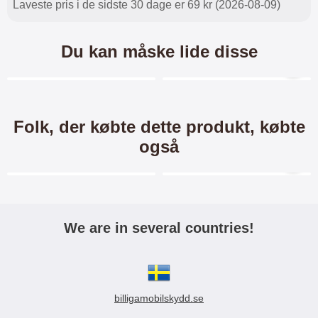
Laveste pris i de sidste 30 dage er 69 kr (2026-08-09)
Du kan måske lide disse
Merkitse blow productListContainer
Merkitse blow productL
4 varianter
3 varianter
-34%
Folk, der købte dette produkt, købte
også
Merkitse blow productListContainer
Merkitse blow productL
3 varianter
We are in several countries!
CardCase iPhone X/Xs
New Standcase Wallet
iPhone X/Xs
CardCase iPhone X/Xs CardCase
Standcase Wallet / Mobiltaske /
billigamobilskydd.se
Cover til iPhone X/Xs Mobilcover
Mobilcover med pung til iPhone
med 2 kortlommer på bagsiden.
X/Xs Mobilwallet / Mobiltaske /