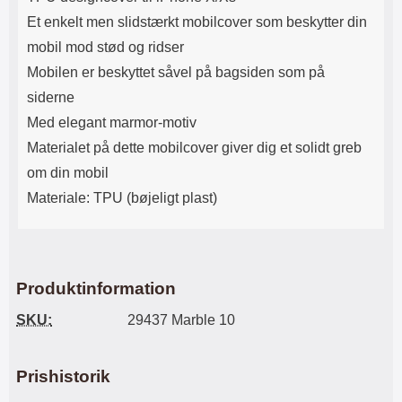
Lyttetid: cirka 4 timer
kontakt. USB Type-C til Lightning
Et enkelt men slidstærkt mobilcover som beskytter din
kabel medfølger. Produktet er CE
mærket Input: AC100-240V
mobil mod stød og ridser
50/60Hz 0.8A Max Output: USB:
Mobilen er beskyttet såvel på bagsiden som på
DC5V/3.0A (15W) 9V/2.0A (18W)
12V/1.5 (18W) Type-C: 5V/3A
siderne
(PD15W) 9V/2.22A (PD20W)
Med elegant marmor-motiv
12V/1.67A(PD20W) Total Effekt:
5V/3A Max Maximum output:
Materialet på dette mobilcover giver dig et solidt greb
20.W Max Længde på ledning: 1
om din mobil
meter Farve: Hvid
Materiale: TPU (bøjeligt plast)
Produktinformation
SKU:
29437 Marble 10
Prishistorik