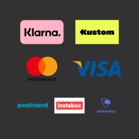
volume-knapperne så du let kan
skærmen slipper du glasset. Se
justere lydniveauet i din iPhone.
nu hvordan glasset næsten ”flyder
På coverets højre side er der en
ud” på skærmen. Glat eventuelle
forhøjning ved tænd/sluk
luftbobler ud mod kanten og væk
knappen. I bunden er der hul til
med en flad genstand, eventuelt
opladning/høretelefoner og ved
et kreditkort. Nu har din skærm
højtalerne. Og selvfølgelig er der
den bedste skærmbeskyttelse du
også hul til kameraet – som der
kan tænke dig!
altid er på covers og mobiltasker
fra mobiltasken.dk. Du har nu 7
farver at vælge imellem. Så er
spørgsmålet bare: hvilken farve er
din favorit? Tak fordi du handler
hos mobiltasken.dk – det er vigtigt
med beskyttelse!