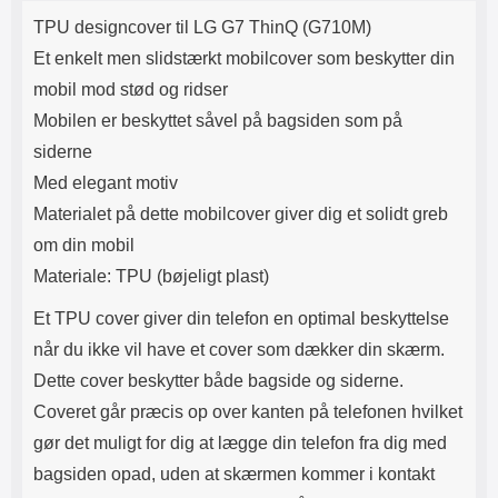
Produktbeskrivelse
Lyttetid: cirka 4 timer
kontakt. USB Type-C til Lightning
TPU designcover til LG G7 ThinQ (G710M)
kabel medfølger. Produktet er CE
mærket Input: AC100-240V
Et enkelt men slidstærkt mobilcover som beskytter din
50/60Hz 0.8A Max Output: USB:
mobil mod stød og ridser
DC5V/3.0A (15W) 9V/2.0A (18W)
12V/1.5 (18W) Type-C: 5V/3A
Mobilen er beskyttet såvel på bagsiden som på
(PD15W) 9V/2.22A (PD20W)
siderne
12V/1.67A(PD20W) Total Effekt:
5V/3A Max Maximum output:
Med elegant motiv
20.W Max Længde på ledning: 1
Materialet på dette mobilcover giver dig et solidt greb
meter Farve: Hvid
om din mobil
Materiale: TPU (bøjeligt plast)
Et TPU cover giver din telefon en optimal beskyttelse
når du ikke vil have et cover som dækker din skærm.
Dette cover beskytter både bagside og siderne.
Coveret går præcis op over kanten på telefonen hvilket
gør det muligt for dig at lægge din telefon fra dig med
bagsiden opad, uden at skærmen kommer i kontakt