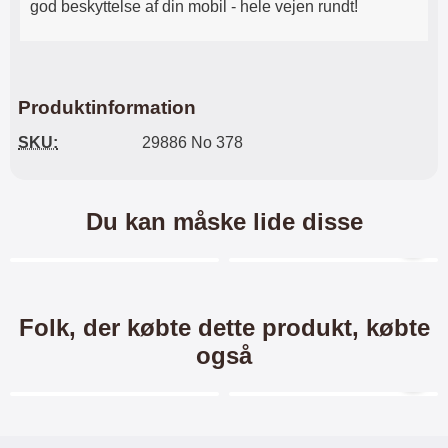
god beskyttelse af din mobil - hele vejen rundt!
Produktinformation
SKU:
29886 No 378
Du kan måske lide disse
Merkitse blow productListContainer
Merkitse blow productL
-60%
Folk, der købte dette produkt, købte
også
Merkitse blow productListContainer
Merkitse blow productL
-30%
-40%