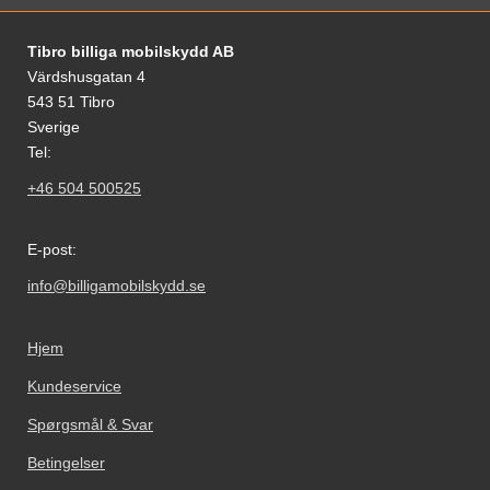
Fodnoter Blandede oplysninger og links
Tibro billiga mobilskydd AB
Värdshusgatan 4
543 51 Tibro
Sverige
Tel:
+46 504 500525
E-post:
info@billigamobilskydd.se
Hjem
Kundeservice
Spørgsmål & Svar
Betingelser