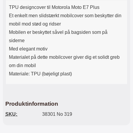
Produktbeskrivelse
Lyttetid: cirka 4 timer
kontakt. USB Type-C til Lightning
TPU designcover til Motorola Moto E7 Plus
kabel medfølger. Produktet er CE
mærket Input: AC100-240V
Et enkelt men slidstærkt mobilcover som beskytter din
50/60Hz 0.8A Max Output: USB:
mobil mod stød og ridser
DC5V/3.0A (15W) 9V/2.0A (18W)
12V/1.5 (18W) Type-C: 5V/3A
Mobilen er beskyttet såvel på bagsiden som på
(PD15W) 9V/2.22A (PD20W)
siderne
12V/1.67A(PD20W) Total Effekt:
5V/3A Max Maximum output:
Med elegant motiv
20.W Max Længde på ledning: 1
Materialet på dette mobilcover giver dig et solidt greb
meter Farve: Hvid
om din mobil
Materiale: TPU (bøjeligt plast)
Produktinformation
SKU:
38301 No 319