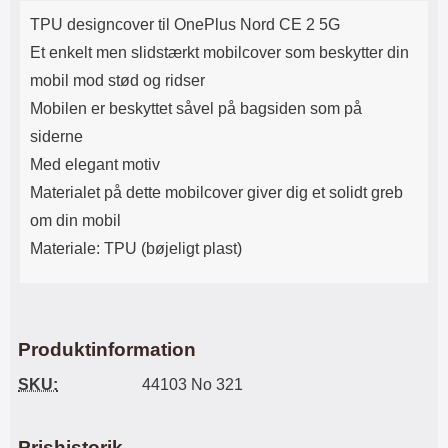
Produktbeskrivelse
Lyttetid: cirka 4 timer
kontakt. USB Type-C til Lightning
TPU designcover til OnePlus Nord CE 2 5G
kabel medfølger. Produktet er CE
mærket Input: AC100-240V
Et enkelt men slidstærkt mobilcover som beskytter din
50/60Hz 0.8A Max Output: USB:
mobil mod stød og ridser
DC5V/3.0A (15W) 9V/2.0A (18W)
12V/1.5 (18W) Type-C: 5V/3A
Mobilen er beskyttet såvel på bagsiden som på
(PD15W) 9V/2.22A (PD20W)
siderne
12V/1.67A(PD20W) Total Effekt:
5V/3A Max Maximum output:
Med elegant motiv
20.W Max Længde på ledning: 1
Materialet på dette mobilcover giver dig et solidt greb
meter Farve: Hvid
om din mobil
Materiale: TPU (bøjeligt plast)
Produktinformation
SKU:
44103 No 321
Prishistorik