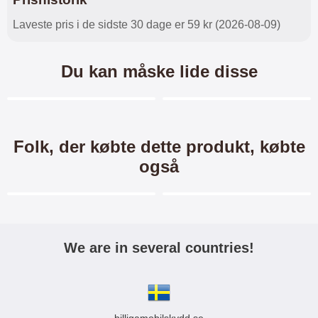
Laveste pris i de sidste 30 dage er 59 kr (2026-08-09)
Du kan måske lide disse
Merkitse blow productListContainer
Merkitse blow productL
7 varianter
5 varianter
Folk, der købte dette produkt, købte
også
Merkitse blow productListContainer
Merkitse blow productL
-40%
We are in several countries!
Crazy Horse Wallet OnePlus
New Standcase Wallet
Nord CE 2 5G
OnePlus Nord CE 2 5G
Crazy Horse Standcase Wallet /
Standcase Wallet / Mobiltaske /