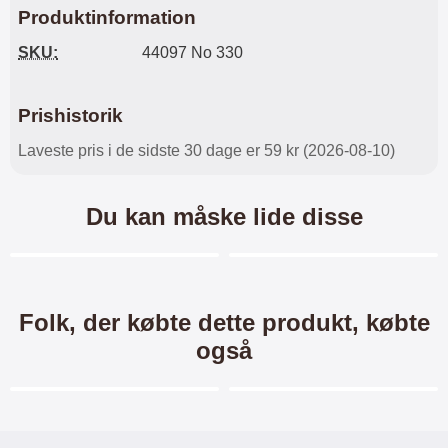
Produktinformation
SKU:
44097 No 330
Prishistorik
Laveste pris i de sidste 30 dage er 59 kr (2026-08-10)
Du kan måske lide disse
Merkitse blow productListContainer
Merkitse blow productL
7 varianter
5 varianter
Folk, der købte dette produkt, købte
også
Merkitse blow productListContainer
Merkitse blow productL
-40%