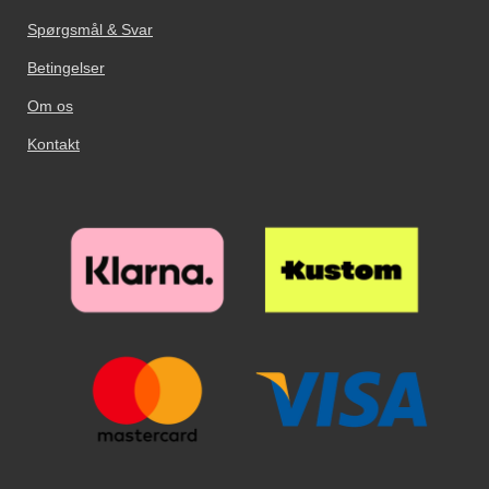
bruge standcase funktionen: stil
kameraet behøver ikke noget hul.
mobiltelefonen op og lad den
Spørgsmål & Svar
hvile på kreditkort-delen. Vægten
af ​​telefonen holder mobiltasken
Betingelser
stående. Din standcase wallet
Om os
holder længst hvis du lader
telefonen sidde i coveret.
Kontakt
Standcase wallet findes i flere
farver.