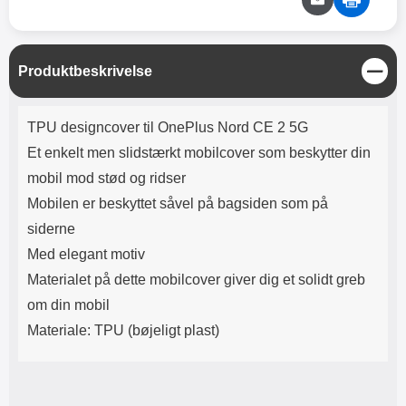
Lyttetid: cirka 4 timer
kontakt. USB Type-C til Lightning
kabel medfølger. Produktet er CE
mærket Input: AC100-240V
50/60Hz 0.8A Max Output: USB:
L
Produktbeskrivelse
DC5V/3.0A (15W) 9V/2.0A (18W)
u
12V/1.5 (18W) Type-C: 5V/3A
k
(PD15W) 9V/2.22A (PD20W)
Produktbeskrivelse
TPU designcover til OnePlus Nord CE 2 5G
12V/1.67A(PD20W) Total Effekt:
5V/3A Max Maximum output:
Et enkelt men slidstærkt mobilcover som beskytter din
20.W Max Længde på ledning: 1
mobil mod stød og ridser
meter Farve: Hvid
Mobilen er beskyttet såvel på bagsiden som på
siderne
Med elegant motiv
Materialet på dette mobilcover giver dig et solidt greb
om din mobil
Materiale: TPU (bøjeligt plast)