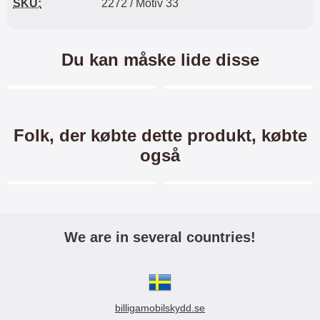
SKU:
2272 / Motiv 33
Du kan måske lide disse
Merkitse blow productListContainer
Merkitse blow productL
Folk, der købte dette produkt, købte
også
Merkitse blow productListContainer
Merkitse blow productL
We are in several countries!
TPU Designcover Samsung
Hardcase Cover Samsung
Galaxy Trend (S7560 &
Galaxy Trend (S7560 &
S7580)
S7580)
TPU designcover Et enkelt men
Hardcase Mobilcover Et enkelt &
billigamobilskydd.se
slidstærkt mobilcover som
elegant mobilcover som beskytter