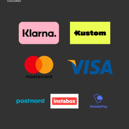
glasset er på rette sted over
skærmen slipper du glasset. Se
nu hvordan glasset næsten ”flyder
ud” på skærmen. Glat eventuelle
luftbobler ud mod kanten og væk
med en flad genstand, eventuelt
et kreditkort. Nu har din skærm
den bedste skærmbeskyttelse du
kan tænke dig!