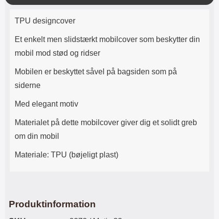
Lyttetid: cirka 4 timer
kontakt. USB Type-C til Lightning
k
Produktbeskrivelse
kabel medfølger. Produktet er CE
TPU designcover
mærket Input: AC100-240V
50/60Hz 0.8A Max Output: USB:
Et enkelt men slidstærkt mobilcover som beskytter din
DC5V/3.0A (15W) 9V/2.0A (18W)
12V/1.5 (18W) Type-C: 5V/3A
mobil mod stød og ridser
(PD15W) 9V/2.22A (PD20W)
12V/1.67A(PD20W) Total Effekt:
Mobilen er beskyttet såvel på bagsiden som på
5V/3A Max Maximum output:
siderne
20.W Max Længde på ledning: 1
meter Farve: Hvid
Med elegant motiv
Materialet på dette mobilcover giver dig et solidt greb
om din mobil
Materiale: TPU (bøjeligt plast)
Produktinformation