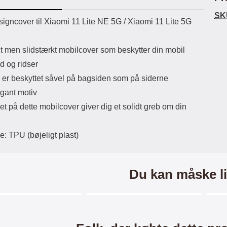
ikassekapacitet: 200 mha
eller USB Type-C kontakt. USB Type-
Sta
SK
yttetid: cirka 4 timer
C til Lightning kabel medfølger.
uktbeskrivelse
igncover til Xiaomi 11 Lite NE 5G / Xiaomi 11 Lite 5G
Produktet er CE mærket Input:
ma
AC100-240V 50/60Hz 0.8A Max
Output: USB: DC5V/3.0A (15W)
mob
lt men slidstærkt mobilcover som beskytter din mobil
9V/2.0A (18W) 12V/1.5 (18W) Type-
for 
d og ridser
C: 5V/3A (PD15W) 9V/2.22A
du
(PD20W) 12V/1.67A(PD20W) Total
mo
 er beskyttet såvel på bagsiden som på siderne
Effekt: 5V/3A Max Maximum output:
som
gant motiv
20.W Max Længde på ledning: 1
meter Farve: Hvid
lynl
et på dette mobilcover giver dig et solidt greb om din
småm
a
e: TPU (bøjeligt plast)
lo
bli
ogs
Eks
Du kan måske li
try
Ma
Merkitse blow productListContainer
Merkitse blow productListCo
2 varianter
3 varianter