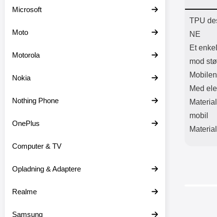
Batter
Microsoft
L
Prod
TPU des
Moto
NE
Et enke
Motorola
mod stø
Mobilen
Nokia
Med ele
Nothing Phone
Material
mobil
OnePlus
Material
Computer & TV
Opladning & Adaptere
Realme
Samsung