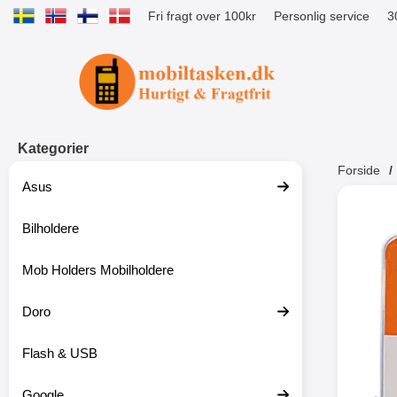
Fri fragt over 100kr
Personlig service
3
Startside for Tibro Billiga Mobilsk
Kategorier
Forside
Asus
Andr
Bilholdere
Mob Holders Mobilholdere
-52%
Doro
Flash & USB
Google