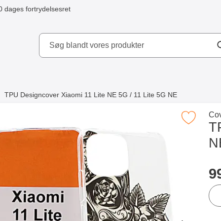
0 dages fortrydelsesret
ydd AB
TPU Designcover Xiaomi 11 Lite NE 5G / 11 Lite 5G NE
e købte også
Gå 
Cov
Marker tPU Designcover Xiaomi 11 Lite NE 5G 
T
N
Merkitse blow productListContainer
Merkitse blow productListCo
2 varianter
Køb
p
9
ant