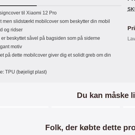
ikassekapacitet: 200 mha
eller USB Type-C kontakt. USB Type-
SK
yttetid: cirka 4 timer
C til Lightning kabel medfølger.
uktbeskrivelse
igncover til Xiaomi 12 Pro
Produktet er CE mærket Input:
lt men slidstærkt mobilcover som beskytter din mobil
AC100-240V 50/60Hz 0.8A Max
Output: USB: DC5V/3.0A (15W)
Pr
d og ridser
9V/2.0A (18W) 12V/1.5 (18W) Type-
 er beskyttet såvel på bagsiden som på siderne
C: 5V/3A (PD15W) 9V/2.22A
Lav
(PD20W) 12V/1.67A(PD20W) Total
gant motiv
Effekt: 5V/3A Max Maximum output:
et på dette mobilcover giver dig et solidt greb om din
20.W Max Længde på ledning: 1
meter Farve: Hvid
e: TPU (bøjeligt plast)
Du kan måske li
Merkitse blow productListContainer
Merkitse blow productListCo
-40%
Folk, der købte dette pr