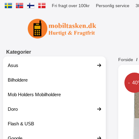
Fri fragt over 100kr
Personlig service
3
Startside for Tibro Billiga Mobilsk
Kategorier
Forside
Asus
Andr
Bilholdere
Prise
- 4
Mob Holders Mobilholdere
-52%
Doro
Flash & USB
Google