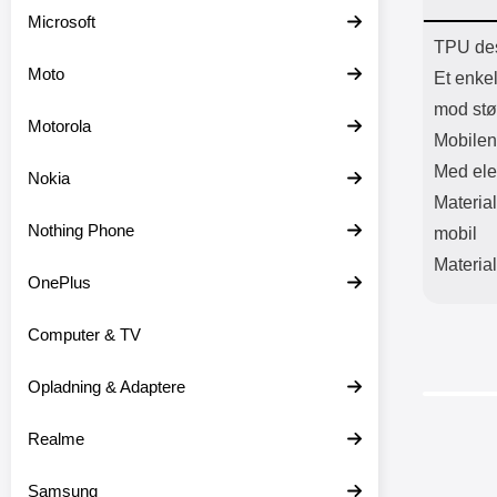
Batter
Microsoft
L
Prod
TPU des
Moto
Et enke
mod stø
Motorola
Mobilen
Med ele
Nokia
Material
Nothing Phone
mobil
Material
OnePlus
Computer & TV
Opladning & Adaptere
-60%
Realme
Samsung