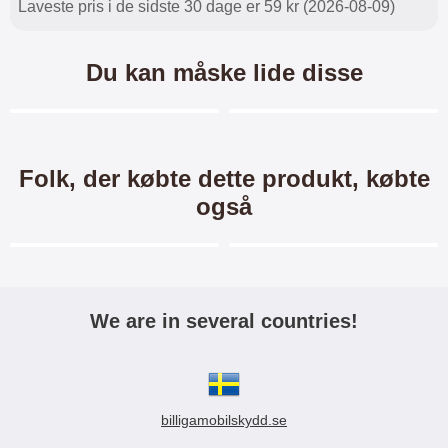
Laveste pris i de sidste 30 dage er 59 kr (2026-08-09)
Du kan måske lide disse
Merkitse blow productListContainer
Merkitse blow productL
7 varianter
-40%
Folk, der købte dette produkt, købte
også
Merkitse blow productListContainer
Merkitse blow productL
-40%
-40%
We are in several countries!
TPU Designcover Xiaomi 12
Crazy Horse Wallet Xiaomi
Pro
12 Pro
TPU designcover til Xiaomi 12
Crazy Horse Standcase Wallet /
billigamobilskydd.se
Pro Et enkelt men slidstærkt
Mobiltaske / Mobilcover med
mobilcover som beskytter din
pung til Xiaomi 12 Pro