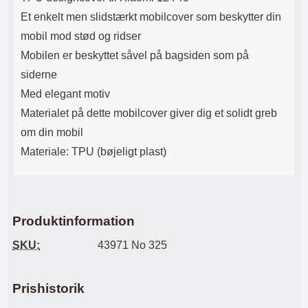
Lyttetid: cirka 4 timer
kontakt. USB Type-C til Lightning
Et enkelt men slidstærkt mobilcover som beskytter din
kabel medfølger. Produktet er CE
mærket Input: AC100-240V
mobil mod stød og ridser
50/60Hz 0.8A Max Output: USB:
Mobilen er beskyttet såvel på bagsiden som på
DC5V/3.0A (15W) 9V/2.0A (18W)
12V/1.5 (18W) Type-C: 5V/3A
siderne
(PD15W) 9V/2.22A (PD20W)
Med elegant motiv
12V/1.67A(PD20W) Total Effekt:
5V/3A Max Maximum output:
Materialet på dette mobilcover giver dig et solidt greb
20.W Max Længde på ledning: 1
om din mobil
meter Farve: Hvid
Materiale: TPU (bøjeligt plast)
Produktinformation
SKU:
43971 No 325
Prishistorik