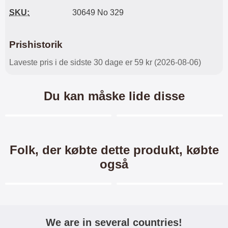
SKU:
30649 No 329
Prishistorik
Laveste pris i de sidste 30 dage er 59 kr (2026-08-06)
Du kan måske lide disse
Merkitse blow productListContainer
Merkitse blow productL
2 varianter
-24%
-41%
Folk, der købte dette produkt, købte
også
Merkitse blow productListContainer
Merkitse blow productL
-40%
-40%
We are in several countries!