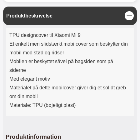
Lyttetid: cirka 4 timer
kontakt. USB Type-C til Lightning
kabel medfølger. Produktet er CE
mærket Input: AC100-240V
L
Produktbeskrivelse
50/60Hz 0.8A Max Output: USB:
u
DC5V/3.0A (15W) 9V/2.0A (18W)
k
Produktbeskrivelse
12V/1.5 (18W) Type-C: 5V/3A
TPU designcover til Xiaomi Mi 9
(PD15W) 9V/2.22A (PD20W)
Et enkelt men slidstærkt mobilcover som beskytter din
12V/1.67A(PD20W) Total Effekt:
5V/3A Max Maximum output:
mobil mod stød og ridser
20.W Max Længde på ledning: 1
Mobilen er beskyttet såvel på bagsiden som på
meter Farve: Hvid
siderne
Med elegant motiv
Materialet på dette mobilcover giver dig et solidt greb
om din mobil
Materiale: TPU (bøjeligt plast)
Produktinformation