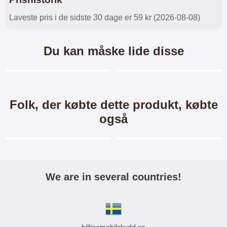
Laveste pris i de sidste 30 dage er 59 kr (2026-08-08)
Du kan måske lide disse
Merkitse blow productListContainer
Merkitse blow productL
6 varianter
6 varianter
Folk, der købte dette produkt, købte
også
Merkitse blow productListContainer
Merkitse blow productL
-40%
We are in several countries!
Crazy Horse Wallet Xiaomi
New Standcase Wallet
Redmi Note 11 / 11S
Xiaomi Redmi Note 11 / 11S
Crazy Horse Standcase Wallet /
New Standcase Wallet /