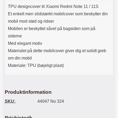
Produktbeskrivelse
Lyttetid: cirka 4 timer
kontakt. USB Type-C til Lightning
TPU designcover til Xiaomi Redmi Note 11 / 11S
kabel medfølger. Produktet er CE
mærket Input: AC100-240V
Et enkelt men slidstærkt mobilcover som beskytter din
50/60Hz 0.8A Max Output: USB:
mobil mod stød og ridser
DC5V/3.0A (15W) 9V/2.0A (18W)
12V/1.5 (18W) Type-C: 5V/3A
Mobilen er beskyttet såvel på bagsiden som på
(PD15W) 9V/2.22A (PD20W)
siderne
12V/1.67A(PD20W) Total Effekt:
5V/3A Max Maximum output:
Med elegant motiv
20.W Max Længde på ledning: 1
Materialet på dette mobilcover giver dig et solidt greb
meter Farve: Hvid
om din mobil
Materiale: TPU (bøjeligt plast)
Produktinformation
SKU:
44047 No 324
Prishistorik